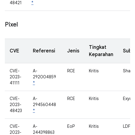
48421
*
Pixel
Tingkat
CVE
Referensi
Jenis
Subk
Keparahan
CVE-
A-
RCE
Kritis
Shan
2023-
292004859
41111
*
CVE-
A-
RCE
Kritis
Exyno
2023-
294560448
48423
*
CVE-
A-
EoP
Kritis
LDFW
2023-
244398863