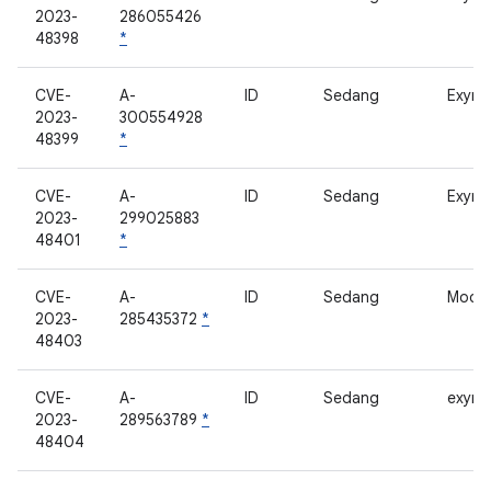
2023-
286055426
48398
*
CVE-
A-
ID
Sedang
Exyno
2023-
300554928
48399
*
CVE-
A-
ID
Sedang
Exyno
2023-
299025883
48401
*
CVE-
A-
ID
Sedang
Mode
2023-
285435372
*
48403
CVE-
A-
ID
Sedang
exynos
2023-
289563789
*
48404