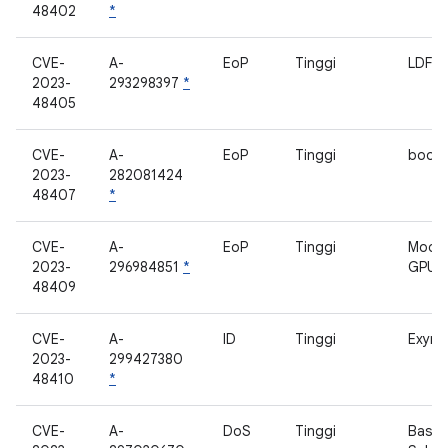
48402
*
CVE-
A-
EoP
Tinggi
LDFW
2023-
293298397
*
48405
CVE-
A-
EoP
Tinggi
bootl
2023-
282081424
48407
*
CVE-
A-
EoP
Tinggi
Modul
2023-
296984851
*
GPU P
48409
CVE-
A-
ID
Tinggi
Exyno
2023-
299427380
48410
*
CVE-
A-
DoS
Tinggi
Base