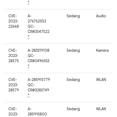
*
CVE-
A-
Sedang
Audio
2023-
276762552
22668
QC-
CR#3347522
*
CVE-
A-283319108
Sedang
Kamera
2023-
QC-
28575
CR#3496553
*
CVE-
A-285915779
Sedang
WLAN
2023-
QC-
28579
CR#3283749
*
CVE-
A-
Sedang
WLAN
2023-
285915800