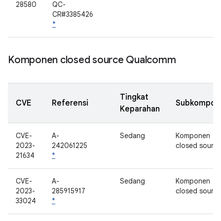
28580
QC-
CR#3385426
*
Komponen closed source Qualcomm
Tingkat
CVE
Referensi
Subkompon
Keparahan
CVE-
A-
Sedang
Komponen
2023-
242061225
closed sourc
21634
*
CVE-
A-
Sedang
Komponen
2023-
285915917
closed sourc
33024
*