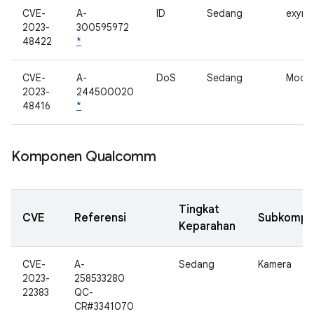
CVE-
A-
ID
Sedang
exynos
2023-
300595972
48422
*
CVE-
A-
DoS
Sedang
Mode
2023-
244500020
48416
*
Komponen Qualcomm
Tingkat
CVE
Referensi
Subkompo
Keparahan
CVE-
A-
Sedang
Kamera
2023-
258533280
22383
QC-
CR#3341070