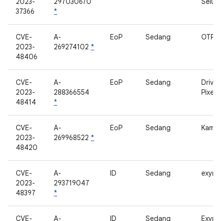
2023-
297030670
Selule
37366
*
CVE-
A-
EoP
Sedang
OTP 
2023-
269274102
*
48406
CVE-
A-
EoP
Sedang
Drive
2023-
288366554
Pixel
48414
*
CVE-
A-
EoP
Sedang
Kamer
2023-
269968522
*
48420
CVE-
A-
ID
Sedang
exynos
2023-
293719047
48397
*
CVE-
A-
ID
Sedang
Exyno