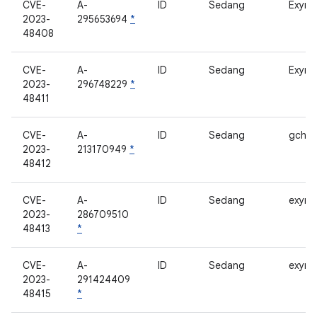
CVE-
A-
ID
Sedang
Exyno
2023-
295653694
*
48408
CVE-
A-
ID
Sedang
Exyno
2023-
296748229
*
48411
CVE-
A-
ID
Sedang
gchip
2023-
213170949
*
48412
CVE-
A-
ID
Sedang
exynos
2023-
286709510
48413
*
CVE-
A-
ID
Sedang
exynos
2023-
291424409
48415
*