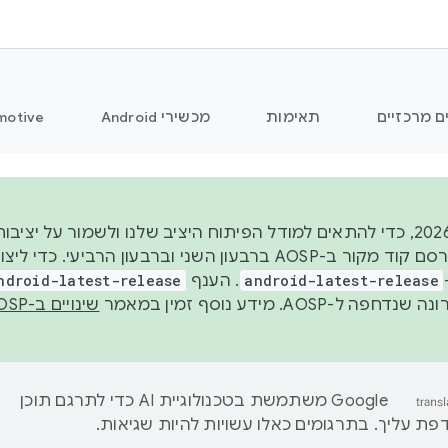
ם מרכזיים
תאימות
מכשירי Android
motive
החל משנת 2026, כדי להתאים למודל הפיתוח היציב שלנו ולשמור על
android-latest-release
. הענף
ndroid-latest-release
ל-AOSP. מידע נוסף זמין במאמר
שינויים ב-AOSP
‫Google משתמשת בטכנולוגיית AI כדי לתרגם תוכן
ת עליך. בתרגומים כאלו עשויות להיות שגיאות.