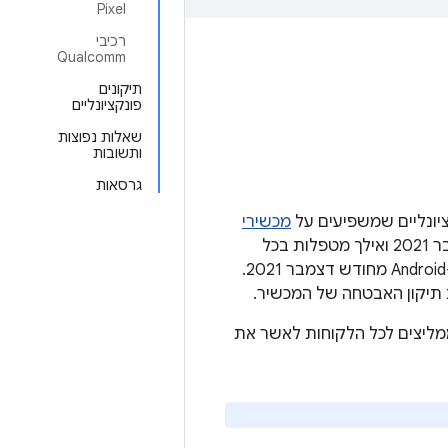
Pixel
רכיבי
Qualcomm
תיקונים
פונקציונליים
שאלות נפוצות
ותשובות
גרסאות
מכשירי
(מכשירי Google). במכשירי Google, רמות תיקון האבטחה מ-5 בדצמבר 2021 ואילך מטפלות בכל
הבעיות שמפורטות בדף הזה ובכל הבעיות שמפורטות בדף עדכון האבטחה הדחוף ל-Android מחודש דצמבר 2021.
תיקון האבטחה של המכשיר.
ים יקבלו עדכון לרמת התיקון מ-5 בדצמבר 2021. אנחנו ממליצים לכל הלקוחות לאשר את