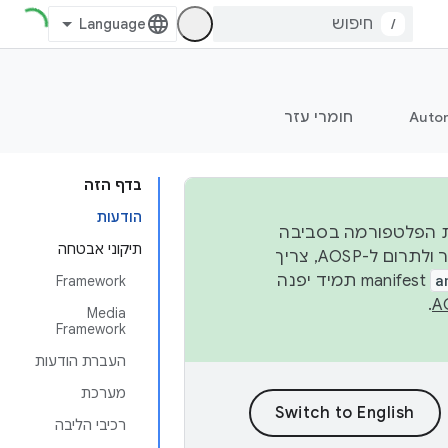
/
Auto
חומרי עזר
בדף הזה
הודעות
 יציבות הפלטפורמה בסביבה
תיקוני אבטחה
העסקית, נפרסם קוד מקור ב-AOSP ברבעון השני וברבעון הרביעי. כדי ליצור ולתרום ל-AOSP, צריך
a
manifest תמיד יפנה
Framework
.
Media
Framework
העברת הודעות
מערכת
רכיבי הליבה