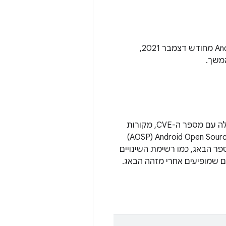
בנוסף לנקודות החולשה באבטחה שמתוארות בעדכון האבטחה הדחוף ל-Android מחודש דצמבר 2021,
נקודות החולשה מקובצות לפי הרכיב שבו הן משפיעות. מוצגים תיאור של הבעיה וטבלה עם מספר ה-CVE, מקורות
וגרסאות מעודכנות של Android Open Source Project‏ (AOSP)
פר הבאג, כמו רשימת השינויים