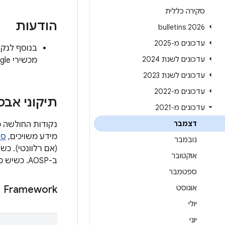
סקירה כללית
הודעות
2026 bulletins
עדכונים מ-2025
עדכונים לשנת 2024
מכשירי Google מכילים גם תיקונים לנקודות החולשה באבטחה שמתוארות בהמשך.
עדכונים לשנת 2023
עדכונים מ-2022
תיקוני אב
עדכונים מ-2021
דצמבר
מידע משויכים,
סו
נובמבר
(אם רלוונטי). כ
אוקטובר
ב-AOSP. כשיש כמה שינויים שקשורים לבאג אחד, הפניות נוספות מקושרות למספרים שמופיעים אחרי מזהה הבאג.
ספטמבר
אוגוסט
Framework
יולי
יוני