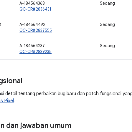
7
A-184564368
Sedang
QC-CR#2836431
8
A-184564492
Sedang
QC-CR#2837555
9
A-184564237
Sedang
QC-CR#2839235
gsional
 detail tentang perbaikan bug baru dan patch fungsional yang di
s Pixel
.
an dan jawaban umum