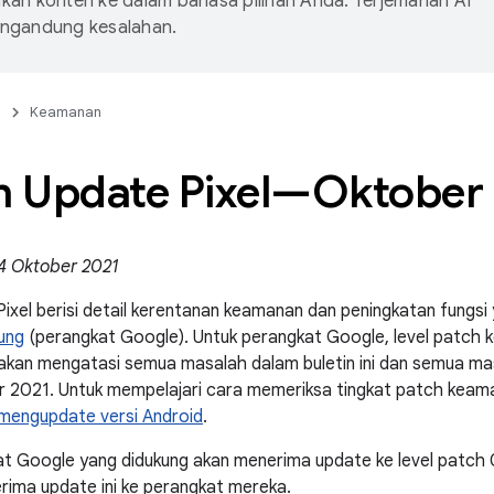
an konten ke dalam bahasa pilihan Anda. Terjemahan AI
ngandung kesalahan.
n
Keamanan
in Update Pixel—Oktober
 4 Oktober 2021
Pixel berisi detail kerentanan keamanan dan peningkatan fung
kung
(perangkat Google). Untuk perangkat Google, level patch
 akan mengatasi semua masalah dalam buletin ini dan semua m
 2021. Untuk mempelajari cara memeriksa tingkat patch keama
mengupdate versi Android
.
t Google yang didukung akan menerima update ke level patch
ima update ini ke perangkat mereka.