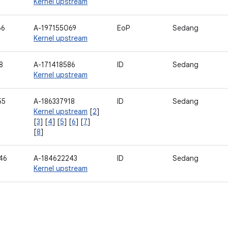
Kernel upstream
66
A-197155069
EoP
Sedang
Kernel upstream
8
A-171418586
ID
Sedang
Kernel upstream
55
A-186337918
ID
Sedang
Kernel upstream
[
2
]
[
3
] [
4
] [
5
] [
6
] [
7
]
[
8
]
46
A-184622243
ID
Sedang
Kernel upstream