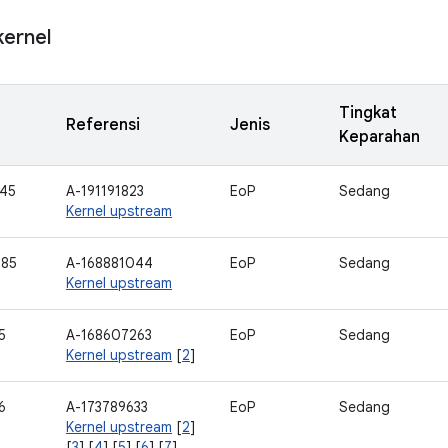
ernel
Tingkat
Referensi
Jenis
Keparahan
45
A-191191823
EoP
Sedang
Kernel upstream
285
A-168881044
EoP
Sedang
Kernel upstream
5
A-168607263
EoP
Sedang
Kernel upstream
[
2
]
6
A-173789633
EoP
Sedang
Kernel upstream
[
2
]
[
3
] [
4
] [
5
] [
6
] [
7
]