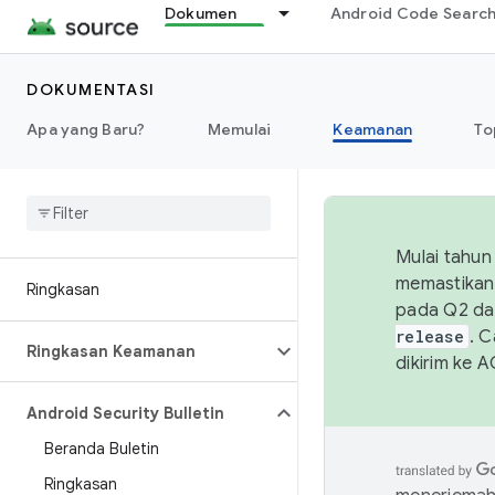
Dokumen
Android Code Searc
DOKUMENTASI
Apa yang Baru?
Memulai
Keamanan
To
Mulai tahun
memastikan 
Ringkasan
pada Q2 da
release
. 
Ringkasan Keamanan
dikirim ke 
Android Security Bulletin
Beranda Buletin
Ringkasan