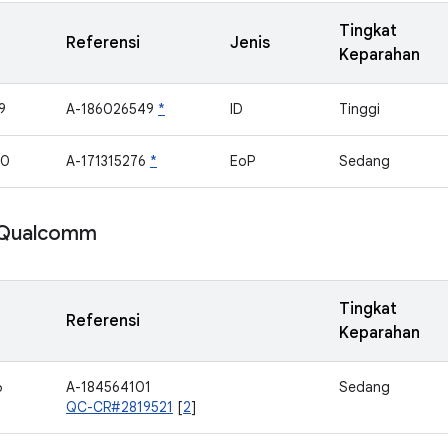
Tingkat
Referensi
Jenis
Keparahan
9
A-186026549
*
ID
Tinggi
40
A-171315276
*
EoP
Sedang
Qualcomm
Tingkat
Referensi
Keparahan
6
A-184564101
Sedang
QC-CR#2819521
[
2
]