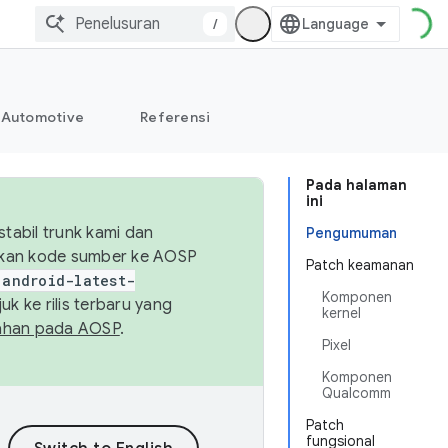
/
Automotive
Referensi
Pada halaman
ini
abil trunk kami dan
Pengumuman
sikan kode sumber ke AOSP
Patch keamanan
android-latest-
Komponen
uk ke rilis terbaru yang
kernel
ahan pada AOSP
.
Pixel
Komponen
Qualcomm
Patch
fungsional