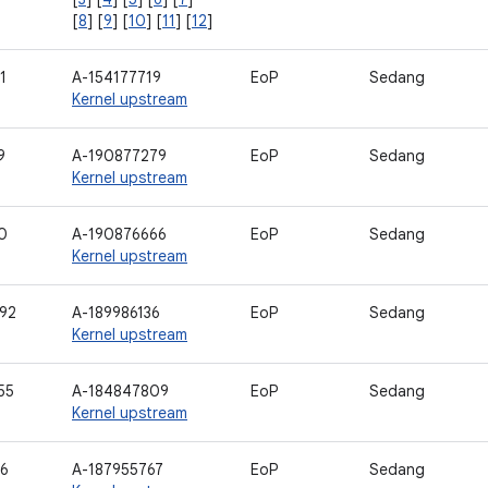
[
8
] [
9
] [
10
] [
11
] [
12
]
1
A-154177719
EoP
Sedang
Kernel upstream
9
A-190877279
EoP
Sedang
Kernel upstream
0
A-190876666
EoP
Sedang
Kernel upstream
92
A-189986136
EoP
Sedang
Kernel upstream
55
A-184847809
EoP
Sedang
Kernel upstream
16
A-187955767
EoP
Sedang