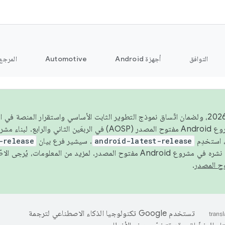
التوافق
أجهزة Android
Automotive
المرجع
اعتبارًا من عام 2026، ولضمان اتّساق نموذج التطوير الثابت الأساسي واستقرار المنصة
 استخدِم
android-latest-release
. سيشير فرع بيان
-release
ح المصدر. لمزيد من المعلومات، يُرجى الاطّلاع على
.
تستخدم Google تكنولوجيا الذكاء الاصطناعي لترجمة