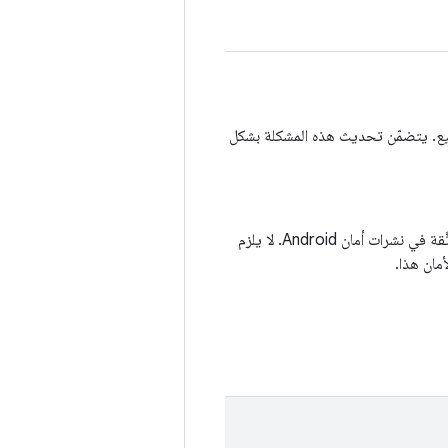
ميع. يتضمّن تحديث هذه المشكلة بشكل
يجب الإفصاح عن مستوى آخر تصحيح أمان على أجهزة Android في ما يتعلّق بالثغرات الأمنية الموثَّقة في نشرات أمان Android. لا يلزم
مان هذا.