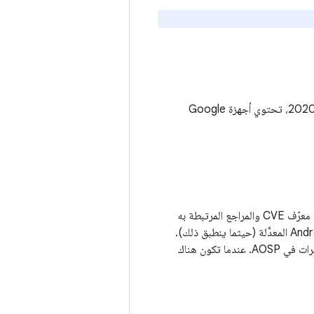
بالإضافة إلى الثغرات الأمنية الموضّحة في نشرة أمان Android لشهر تشرين الثاني (نوفمبر) 2020، تحتوي أجهزة Google
يتم تجميع نقاط الضعف ضمن المكوّن الذي تؤثر فيه. يتضمّن السجلّ وصفًا للمشكلة وجدولاً يتضمّن معرّف CVE والمراجع المرتبطة به
، وإصدارات مشروع Android Open Source Project (AOSP) المعدَّلة (حيثما ينطبق ذلك).
نربط التغيير العلني الذي تم من خلاله حلّ المشكلة برقم تعريف الخطأ إذا كان متاحًا، مثل قائمة التغييرات في AOSP. عندما تكون هناك