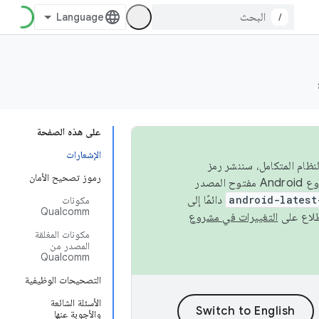
/
على هذه الصفحة
الإشعارات
 في النظام المتكامل، سننشر رمز
رموز تصحيح الأمان
المصدر في مشروع Android مفتوح المصدر (AOSP) في الربعَين الثاني والرابع. لبناء مشروع Android مفتوح المصدر
android-latest
دائمًا إلى
مكونات
Qualcomm
التغييرات في مشروع
مكونات المغلقة
المصدر من
Qualcomm
التصحيحات الوظيفية
الأسئلة الشائعة
والأجوبة عنها