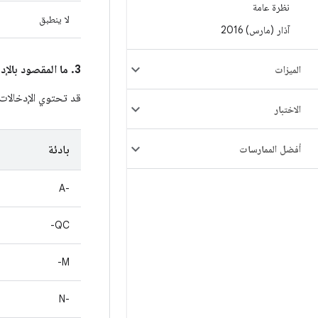
نظرة عامة
لا ينطبق
آذار (مارس) 2016
3. ما المقصود بالإدخالات في عمود
الميزات
قد تحتوي الإدخالا
الاختبار
أفضل الممارسات
بادئة
A-‎
QC-
M-
‫N-‎