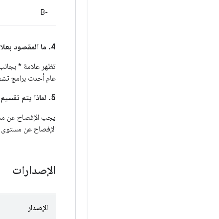
B-‎
4. ما المقصود بعلامة * بجانب رقم تعريف الخطأ في Android في عمود
تظهر علامة * بجانب رقم تع
عام أحدث برامج تشغيل ثنائية 
5. لماذا يتم تقسيم الثغرات الأمنية بين هذه النشرة ومقتطفات أمان Android؟
الإفصاح عن مستوى تص
الإصدارات
الإصدار