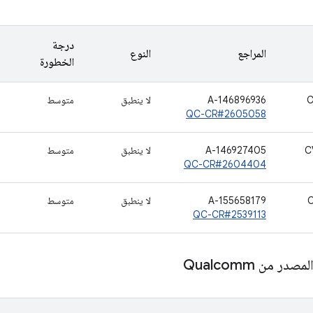
درجة
المراجع
النوع
الخطورة
C
A-146896936
لا ينطبق
متوسط
QC-CR#2605058
C
A-146927405
لا ينطبق
متوسط
QC-CR#2604404
C
A-155658179
لا ينطبق
متوسط
QC-CR#2539113
ر من Qualcomm