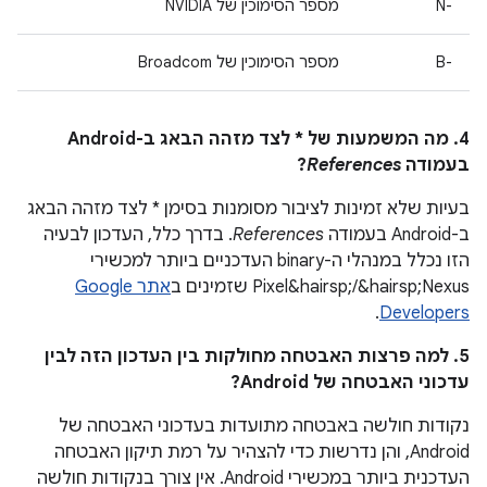
N-‎
מספר הסימוכין של NVIDIA
B-‎
מספר הסימוכין של Broadcom
4. מה המשמעות של * לצד מזהה הבאג ב-Android
בעמודה
References
?
בעיות שלא זמינות לציבור מסומנות בסימן * לצד מזהה הבאג
ב-Android בעמודה
References
. בדרך כלל, העדכון לבעיה
הזו נכלל במנהלי ה-binary העדכניים ביותר למכשירי
Pixel&hairsp;/&hairsp;Nexus שזמינים ב
אתר Google
.
Developers
5. למה פרצות האבטחה מחולקות בין העדכון הזה לבין
עדכוני האבטחה של Android?
נקודות חולשה באבטחה מתועדות בעדכוני האבטחה של
Android, והן נדרשות כדי להצהיר על רמת תיקון האבטחה
העדכנית ביותר במכשירי Android. אין צורך בנקודות חולשה