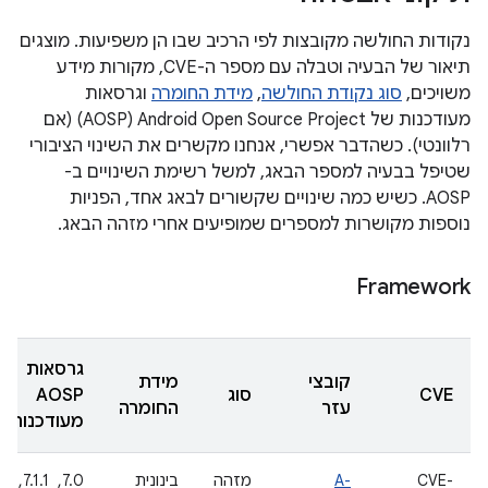
נקודות החולשה מקובצות לפי הרכיב שבו הן משפיעות. מוצגים
תיאור של הבעיה וטבלה עם מספר ה-CVE, מקורות מידע
משויכים,
סוג נקודת החולשה
,
מידת החומרה
וגרסאות
מעודכנות של Android Open Source Project‏ (AOSP) (אם
רלוונטי). כשהדבר אפשרי, אנחנו מקשרים את השינוי הציבורי
שטיפל בבעיה למספר הבאג, למשל רשימת השינויים ב-
AOSP. כשיש כמה שינויים שקשורים לבאג אחד, הפניות
נוספות מקושרות למספרים שמופיעים אחרי מזהה הבאג.
Framework
גרסאות
קובצי
מידת
CVE
סוג
AOSP
עזר
החומרה
מעודכנות
CVE-
A-
מזהה
בינונית
7.0, ‏ 7.1.1, ‏