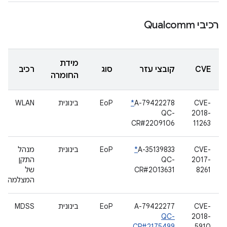
רכיבי Qualcomm
מידת
CVE
קובצי עזר
סוג
רכיב
החומרה
CVE-
A-79422278
*
EoP
בינונית
WLAN
QC-
2018-
CR#2209106
11263
CVE-
A-35139833
*
EoP
בינונית
מנהל
2017-
QC-
התקן
8261
CR#2013631
של
המצלמה
CVE-
A-79422277
EoP
בינונית
MDSS
QC-
2018-
CR#2175499
5910