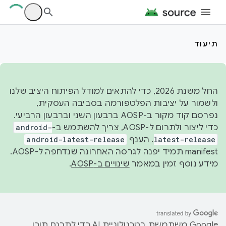
תיעוד
החל משנת 2026, כדי להתאים למודל הפיתוח היציב שלנו
ולשמור על יציבות הפלטפורמה בסביבה העסקית,
נפרסם קוד מקור ב-AOSP ברבעון השני וברבעון הרביעי.
כדי ליצור ולתרום ל-AOSP, צריך להשתמש ב-
android-
latest-release
. הענף
android-latest-release
manifest תמיד יפנה לגרסה האחרונה שנדחפה ל-AOSP.
מידע נוסף זמין במאמר
שינויים ב-AOSP
.
‫Google משתמשת בטכנולוגיית AI כדי לתרגם תוכן