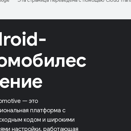
Эта страница переведена с помощью
Cloud Trans
roid-
омобилес
ение
omotive — это
иональная платформа с
сходным кодом и широкими
ями настройки, работающая