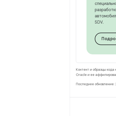
специальн
разработки
автомобил
SDV.
Подро
Контент и образцы кода
Oracle и ее аффилирова
Последнее обновление:
РАЗРАБОТКА
Хранилище Android Repository