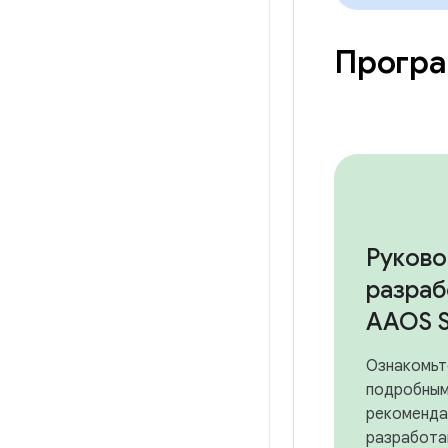
Програ
Руково
разраб
AAOS 
Ознакомьт
подробны
рекоменда
разработа