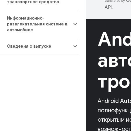
транспортное средство
API
.
Информационно-
развлекательная система в
автомобиле
And
Сведения о выпуске
авт
тро
Android Aut
полнофункц
открытым и
возможност