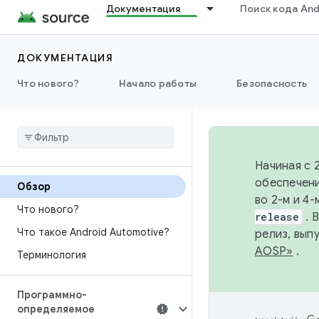
Документация
Поиск кода And
ДОКУМЕНТАЦИЯ
Что нового?
Начало работы
Безопасность
Начиная с 
обеспечени
Обзор
во 2-м и 4
Что нового?
release
. 
Что такое Android Automotive?
релиз, вып
AOSP»
.
Терминология
Программно-
определяемое