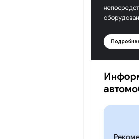
непосредст
оборудован
Подробне
Информ
автом
Реком