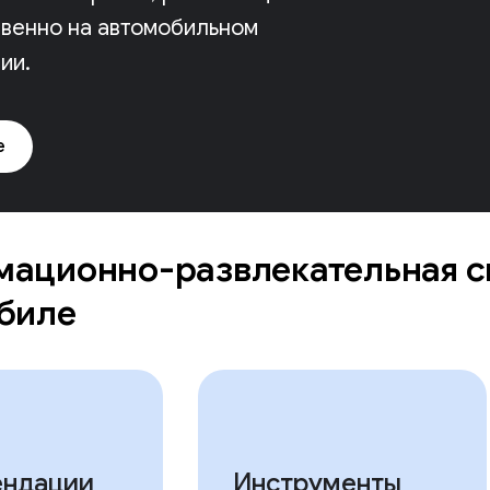
венно на автомобильном
ии.
е
ационно-развлекательная с
обиле
ендации
Инструменты