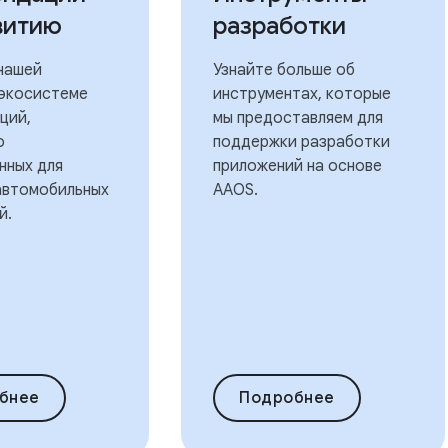
витию
разработки
 нашей
Узнайте больше об
экосистеме
инструментах, которые
ций,
мы предоставляем для
о
поддержки разработки
нных для
приложений на основе
автомобильных
AAOS.
й.
бнее
Подробнее