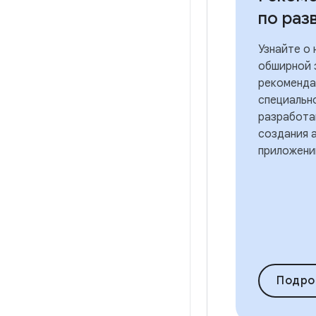
по раз
Узнайте о
обширной 
рекоменда
специальн
разработа
создания 
приложени
Подро