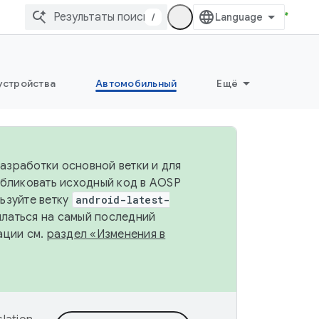
/
устройства
Автомобильный
Ещё
разработки основной ветки и для
убликовать исходный код в AOSP
льзуйте ветку
android-latest-
ылаться на самый последний
ации см.
раздел «Изменения в