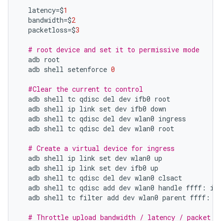
latency
=$
1
bandwidth
=$
2
packetloss
=$
3
# root device and set it to permissive mode
adb
root
adb
shell
setenforce
0
#Clear the current tc control
adb
shell
tc
qdisc
del
dev
ifb0
root
adb
shell
ip
link
set
dev
ifb0
down
adb
shell
tc
qdisc
del
dev
wlan0
ingress
adb
shell
tc
qdisc
del
dev
wlan0
root
# Create a virtual device for ingress
adb
shell
ip
link
set
dev
wlan0
up
adb
shell
ip
link
set
dev
ifb0
up
adb
shell
tc
qdisc
del
dev
wlan0
clsact
adb
shell
tc
qdisc
add
dev
wlan0
handle
ffff
:
in
adb
shell
tc
filter
add
dev
wlan0
parent
ffff
:
p
# Throttle upload bandwidth / latency / packet l