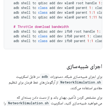
adb
shell
tc
qdisc
add
dev
wlan0
root
handle
1
:
adb
shell
tc
class
add
dev
wlan0
parent
1
:
class
adb
shell
tc
class
add
dev
wlan0
parent
1
:
1
clas
adb
shell
tc
qdisc
add
dev
wlan0
parent
1
:
11
han
# Throttle download bandwidth
adb
shell
tc
qdisc
add
dev
ifb0
root
handle
1
:
h
adb
shell
tc
class
add
dev
ifb0
parent
1
:
classi
adb
shell
tc
class
add
dev
ifb0
parent
1
:
1
class
اجرای شبیه‌سازی
برای اجرای شبیه‌سازی شبکه، دستورات
adb
در فایل اسکریپت
NetworkSimulation.sh
از آرگومان‌های خط فرمان برای تنظیم
مقادیر استفاده می‌کنند.
برای مشخص کردن تأخیر، پهنای باند و از دست دادن بسته‌ای که
می‌خواهید شبیه‌سازی کنید، اسکریپت
NetworkSimulation.sh
را