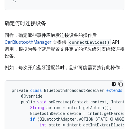
确定何时连接设备
同样，确定哪些事件应触发连接设备的操作后，
CarBluetoothManager
会提供
connectDevices()
API
调用，根据为每个蓝牙配置文件定义的优先级列表继续连接
设备。
例如，每次开启蓝牙适配器时，您都可能需要执行此操作：
private
class
BluetoothBroadcastReceiver
extends
B
@
Override
public
void
onReceive
(
Context
context
,
Intent
String
action
=
intent
.
getAction
();
BluetoothDevice
device
=
intent
.
getParcela
if
(
BluetoothAdapter
.
ACTION_STATE_CHANGED
.
int
state
=
intent
.
getIntExtra
(
Bluetoo