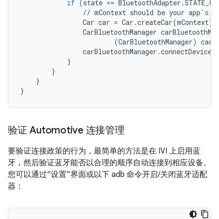
if
(
state
==
BluetoothAdapter
.
STATE_ON
//
mContext
should
be
your
app
's c
Car
car
=
Car
.
createCar
(
mContext
);
CarBluetoothManager
carBluetoothMa
(
CarBluetoothManager
)
car
.
carBluetoothManager
.
connectDevices
}
}
}
}
验证 Automotive 连接管理
要验证连接政策的行为，最简单的方法是在 IVI 上启用蓝
牙，然后验证蓝牙能否以合理的顺序自动连接到相应设备。
您可以通过“设置”界面或以下 adb 命令开启/关闭蓝牙适配
器：