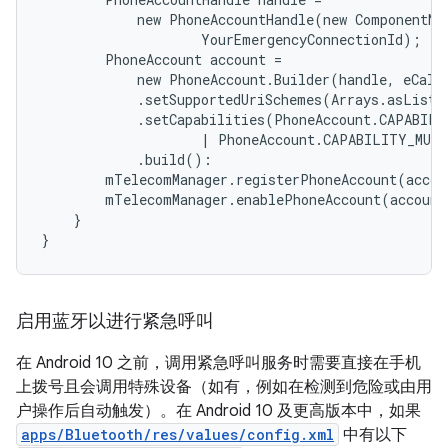
new
PhoneAccountHandle
(
new
ComponentNa
YourEmergencyConnectionId
);
PhoneAccount
account
=
new
PhoneAccount
.
Builder
(
handle
,
eCall
.
setSupportedUriSchemes
(
Arrays
.
asList
(
.
setCapabilities
(
PhoneAccount
.
CAPABILI
|
PhoneAccount
.
CAPABILITY_MULT
.
build
():
mTelecomManager
.
registerPhoneAccount
(
accou
mTelecomManager
.
enablePhoneAccount
(
account
}
}
启用蓝牙以进行紧急呼叫
在 Android 10 之前，调用紧急呼叫服务时需要直接在手机
上拨号且会调用特殊设备（如有，例如在检测到危险或由用
户操作后自动触发）。在 Android 10 及更高版本中，如果
apps/Bluetooth/res/values/config.xml
中有以下