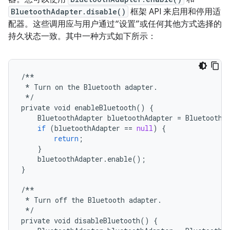
BluetoothAdapter.disable()
框架 API 来启用和停用适
配器。这些调用应与用户通过“设置”或任何其他方式选择的
持久状态一致。其中一种方式如下所示：
/**
*
Turn
on
the
Bluetooth
adapter
.
*/
private
void
enableBluetooth
()
{
BluetoothAdapter
bluetoothAdapter
=
BluetoothA
if
(
bluetoothAdapter
==
null
)
{
return
;
}
bluetoothAdapter
.
enable
();
}
/**
*
Turn
off
the
Bluetooth
adapter
.
*/
private
void
disableBluetooth
()
{