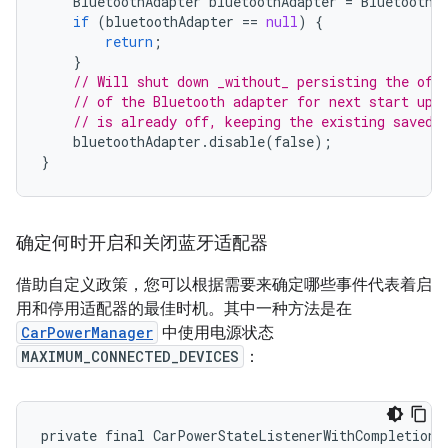
BluetoothAdapter
bluetoothAdapter
=
BluetoothA
if
(
bluetoothAdapter
==
null
)
{
return
;
}
// Will shut down _without_ persisting the off
// of the Bluetooth adapter for next start up.
// is already off, keeping the existing saved 
bluetoothAdapter
.
disable
(
false
);
}
确定何时开启和关闭蓝牙适配器
借助自定义政策，您可以根据需要来确定哪些事件代表着启
用和停用适配器的最佳时机。其中一种方法是在
CarPowerManager
中使用电源状态
MAXIMUM_CONNECTED_DEVICES
：
private final CarPowerStateListenerWithCompletion m