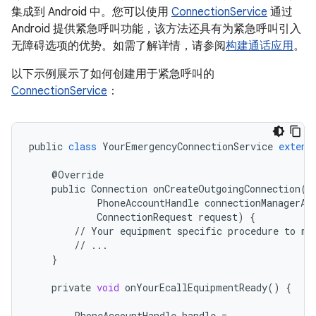
集成到 Android 中。您可以使用
ConnectionService
通过
Android 提供紧急呼叫功能，该方法还具有为紧急呼叫引入
无障碍选项的优势。如需了解详情，请参阅
构建通话应用
。
以下示例展示了如何创建用于紧急呼叫的
ConnectionService
：
public
class
YourEmergencyConnectionService
extend
@
Override
public
Connection
onCreateOutgoingConnection
(
PhoneAccountHandle
connectionManagerAc
ConnectionRequest
request
)
{
//
Your
equipment
specific
procedure
to
ma
//
...
}
private
void
onYourEcallEquipmentReady
()
{
PhoneAccountHandle
handle
=