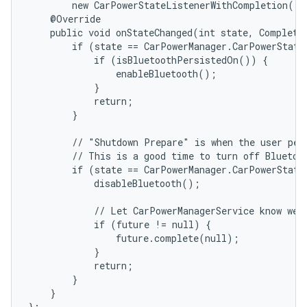
        new CarPowerStateListenerWithCompletion() {
    @Override

    public void onStateChanged(int state, Completab
        if (state == CarPowerManager.CarPowerStateL
            if (isBluetoothPersistedOn()) {

                enableBluetooth();

            }

            return;

        }

        // "Shutdown Prepare" is when the user perc
        // This is a good time to turn off Bluetoot
        if (state == CarPowerManager.CarPowerState
            disableBluetooth();

            // Let CarPowerManagerService know we'r
            if (future != null) {

                future.complete(null);

            }

            return;

        }

    }

};