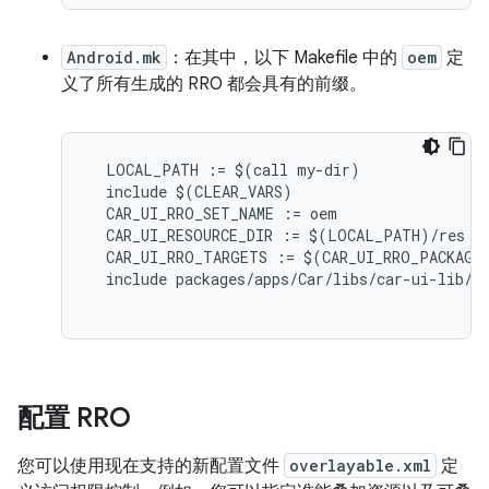
Android.mk
：在其中，以下 Makefile 中的
oem
定
义了所有生成的 RRO 都会具有的前缀。
LOCAL_PATH
:=
$
(
call
my
-
dir
)
include
$
(
CLEAR_VARS
)
CAR_UI_RRO_SET_NAME
:=
oem
CAR_UI_RESOURCE_DIR
:=
$
(
LOCAL_PATH
)
/
res
CAR_UI_RRO_TARGETS
:=
$
(
CAR_UI_RRO_PACKAGE
include
packages
/
apps
/
Car
/
libs
/
car
-
ui
-
lib
/
g
配置 RRO
您可以使用现在支持的新配置文件
overlayable.xml
定