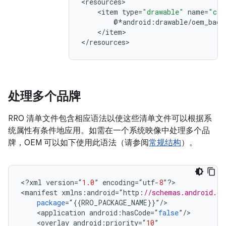
<
resources
>

<
item
type
=
"drawable"
name
=
"car
@
*
android
:
drawable
/
oem_back
<
/
item
>

<
/
resources
>
处理多个品牌
RRO 清单文件包含相应语法以使这些清单文件可以根据系
统属性有条件地应用。如需在一个系统映像中处理多个品
牌，OEM 可以如下使用此语法（请参阅
常规结构
）。
<
?
xml
version
=
“
1.0
”
encoding
=
“
utf
-
8
”
?
>

<
manifest
xmlns
:
android
=
“
http
:
//schemas.android.co
package
=
“
{{
RRO_PACKAGE_NAME
}}
”
/
<
application
android
:
hasCode
=
“
false
”
/
<
overlay
android
:
priority
=
“
10
”