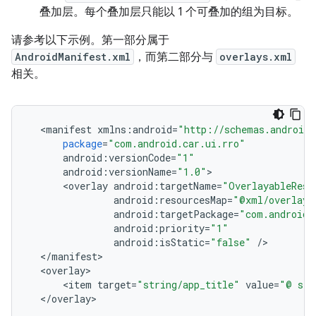
叠加层。每个叠加层只能以 1 个可叠加的组为目标。
请参考以下示例。第一部分属于
AndroidManifest.xml
，而第二部分与
overlays.xml
相关。
<
manifest
xmlns
:
android
=
"http://schemas.android.
package
=
"com.android.car.ui.rro"
android
:
versionCode
=
"1"
android
:
versionName
=
"1.0"
>
<
overlay
android
:
targetName
=
"OverlayableReso
android
:
resourcesMap
=
"@xml/overlays
android
:
targetPackage
=
"com.android.
android
:
priority
=
"1"
android
:
isStatic
=
"false"
/
<
/
manifest
<
overlay
<
item
target
=
"string/app_title"
value
=
"@ str
<
/
overlay