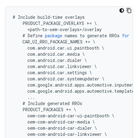
#
Include
build
-
time
overlays
PRODUCT_PACKAGE_OVERLAYS
+=
<
path
-
to
-
oem
-
overlays
>
/
overlay
#
Define
package
names
to
generate
RROs
for
CAR_UI_RRO_PACKAGE_NAMES
+=
com
.
android
.
car
.
ui
.
paintbooth
com
.
android
.
car
.
media
com
.
android
.
car
.
dialer
com
.
android
.
car
.
linkviewer
com
.
android
.
car
.
settings
com
.
android
.
car
.
systemupdater
com
.
google
.
android
.
apps
.
automotive
.
inputmeth
com
.
google
.
android
.
apps
.
automotive
.
templates
...
#
Include
generated
RROs
PRODUCT_PACKAGES
+=
oem
-
com
-
android
-
car
-
ui
-
paintbooth
oem
-
com
-
android
-
car
-
media
oem
-
com
-
android
-
car
-
dialer
oem
-
com
-
android
-
car
-
linkviewer