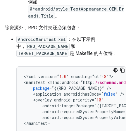
例如
@*android/style:TextAppearance.OEM.Br
and1.Title
。
除资源外，RRO 文件夹还必须包含：
AndroidManifest.xml
：在以下示例
中，
RRO_PACKAGE_NAME
和
TARGET_PACKAGE_NAME
是 Makefile 的占位符：
<
?
xml
version
=
“
1.0
”
encoding
=
“
utf
-
8
”
?
>

<
manifest
xmlns
:
android
=
“
http
:
//schemas.andro
package
=
“
{{
RRO_PACKAGE_NAME
}}
”
/
<
application
android
:
hasCode
=
“
false
”
/
<
overlay
android
:
priority
=
“
10
”
android
:
targetPackage
=
“
{{
TARGET_PACKA
android
:
requiredSystemPropertyName
=
“
r
android
:
requiredSystemPropertyValue
=
“
<
/
manifest
>