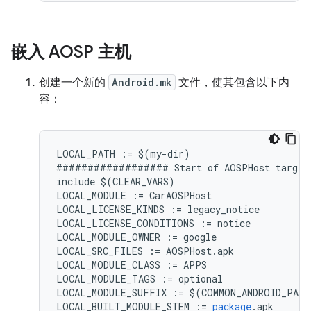
嵌入 AOSP 主机
创建一个新的
Android.mk
文件，使其包含以下内
容：
LOCAL_PATH
:=
$
(
my
-
dir
)
##################
Start
of
AOSPHost
target
include
$
(
CLEAR_VARS
)
LOCAL_MODULE
:=
CarAOSPHost
LOCAL_LICENSE_KINDS
:=
legacy_notice
LOCAL_LICENSE_CONDITIONS
:=
notice
LOCAL_MODULE_OWNER
:=
google
LOCAL_SRC_FILES
:=
AOSPHost
.
apk
LOCAL_MODULE_CLASS
:=
APPS
LOCAL_MODULE_TAGS
:=
optional
LOCAL_MODULE_SUFFIX
:=
$
(
COMMON_ANDROID_PACK
LOCAL_BUILT_MODULE_STEM
:=
package
.
apk