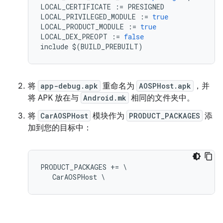
LOCAL_CERTIFICATE
:=
PRESIGNED
LOCAL_PRIVILEGED_MODULE
:=
true
LOCAL_PRODUCT_MODULE
:=
true
LOCAL_DEX_PREOPT
:=
false
include
$
(
BUILD_PREBUILT
)
将
app-debug.apk
重命名为
AOSPHost.apk
，并
将 APK 放在与
Android.mk
相同的文件夹中。
将
CarAOSPHost
模块作为
PRODUCT_PACKAGES
添
加到您的目标中：
PRODUCT_PACKAGES += \

   CarAOSPHost \