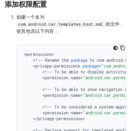
添加权限配置
创建一个名为
com.android.car.templates.host.xml
的文件，
使其包含以下内容：
<
permissions
<
!
--
Rename
the
package
to
com
.
android
.
ca
<
privapp
-
permissions
package
=
"com.android
<
!
--
To
be
able
to
display
activities
<
permission
name
=
"android.car.permiss
<
!
--
To
be
able
to
show
navigation
st
<
permission
name
=
"android.car.permiss
<
!
--
To
be
considered
a
system
-
approv
<
permission
name
=
"android.car.permiss
<
/
privapp
-
permissions
>

<
!
--
Declare
support
for
templated
applic