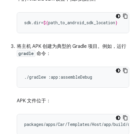
sdk.dir=
${
path_to_android_sdk_location
}
将主机 APK 创建为典型的 Gradle 项目。例如，运行
gradle
命令：
./gradlew :app:assembleDebug
APK 文件位于：
packages
/
apps
/
Car
/
Templates
/
Host
/
app
/
build
/
ou