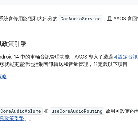
系統會停用路徑和大部分的
CarAudioService
，且 AAOS 會
訊政策引擎
droid 14 中的車輛音訊管理功能，AAOS 導入了透過
可設定音訊政
您就能更靈活地控制音訊轉送和音量管理，並定義以下項目：
策略
eCoreAudioVolume
和
useCoreAudioRouting
啟用可設定的音訊
訊政策引擎
」。