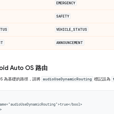
EMERGENCY
SAFETY
ATUS
VEHICLE
_
STATUS
NT
ANNOUNCEMENT
oid Auto OS 路由
OS 為基礎的路徑，請將
audioUseDynamicRouting
標記設為
ame="audioUseDynamicRouting">true</bool>
