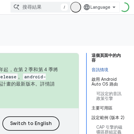
/
這個頁面中的內
容
，在第 2 季和第 4 季將
音訊情境
release
。
android-
啟用 Android
始碼計畫的最新版本。詳情請
Auto OS 路由
可設定的音訊
政策引擎
主要可用區
設定範例 (版本 2)
CAP 引擎的磁
碟區群組定義