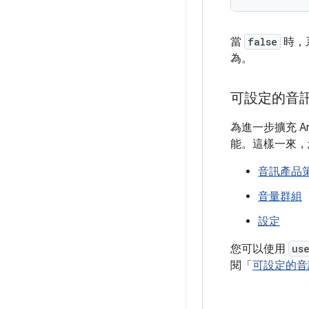
當
false
時，
為。
可設定的音
為進一步擴充 An
能。這樣一來，
音訊產品
音量群組
設定
您可以使用
us
閱「
可設定的音