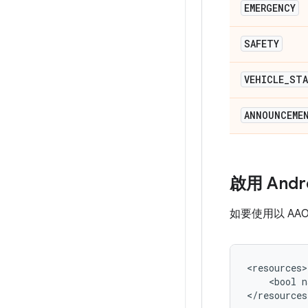
EMERGENCY
SAFETY
VEHICLE
_
ST
ANNOUNCEME
啟用 Andr
如要使用以 AA
<resources>

    <bool n