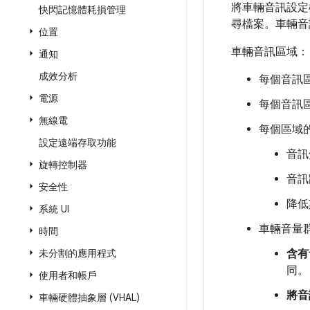
將車輛音訊設
快閃記憶體耗損管理
尋檔案。車輛
位置
車輛音訊區域：
通知
成效分析
每個音訊區
電源
每個音訊
無線電
每個區域
設定遠端存取功能
音訊
旋轉控制器
音訊
安全性
降低
系統 UI
車輛音量
時間
未分割的應用程式
含有
同。
使用者和帳戶
將音
車輛硬體抽象層 (VHAL)