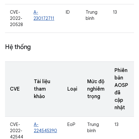
CVE-
A-
ID
Trung
13
2022-
230172711
bình
20528
Hệ thống
Phiên
bản
Tài liệu
Mức độ
AOSP
CVE
tham
Loại
nghiêm
đã
khảo
trọng
cập
nhật
CVE-
A-
EoP
Trung
13
2022-
224545390
bình
42544