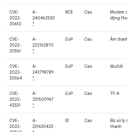
CVE-
A-
RCE
Cao
Modem di
2022-
240462530
động Pixel
20610
*
CVE-
A-
EoP
Cao
Âm thanh
2022-
222162870
20561
*
CVE-
A-
EoP
Cao
libufdt
2022-
243798789
20564
*
CVE-
A-
EoP
Cao
TF-A
2022-
231500967
42531
*
CVE-
A-
ID
Cao
Bộ xử lý âm
2022-
231630423
thanh