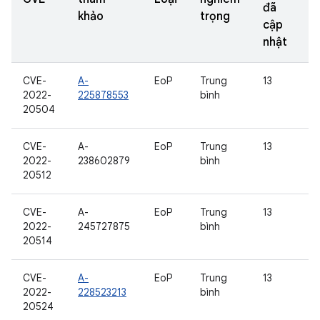
đã
khảo
trọng
cập
nhật
CVE-
A-
EoP
Trung
13
2022-
225878553
bình
20504
CVE-
A-
EoP
Trung
13
2022-
238602879
bình
20512
CVE-
A-
EoP
Trung
13
2022-
245727875
bình
20514
CVE-
A-
EoP
Trung
13
2022-
228523213
bình
20524