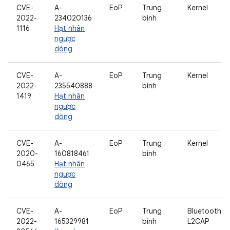
CVE-
A-
EoP
Trung
Kernel
2022-
234020136
bình
1116
Hạt nhân
ngược
dòng
CVE-
A-
EoP
Trung
Kernel
2022-
235540888
bình
1419
Hạt nhân
ngược
dòng
CVE-
A-
EoP
Trung
Kernel
2020-
160818461
bình
0465
Hạt nhân
ngược
dòng
CVE-
A-
EoP
Trung
Bluetooth
2022-
165329981
bình
L2CAP