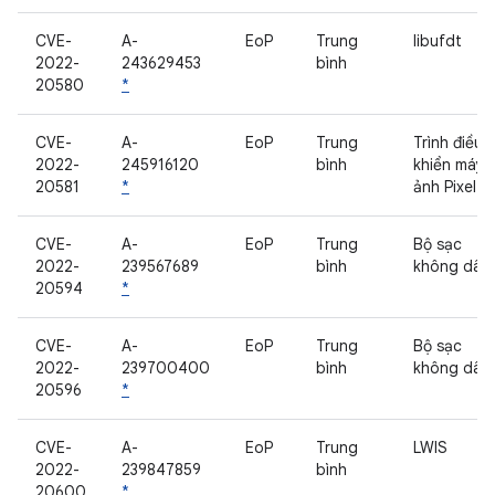
CVE-
A-
EoP
Trung
libufdt
2022-
243629453
bình
20580
*
CVE-
A-
EoP
Trung
Trình điều
2022-
245916120
bình
khiển máy
20581
*
ảnh Pixel
CVE-
A-
EoP
Trung
Bộ sạc
2022-
239567689
bình
không dây
20594
*
CVE-
A-
EoP
Trung
Bộ sạc
2022-
239700400
bình
không dây
20596
*
CVE-
A-
EoP
Trung
LWIS
2022-
239847859
bình
20600
*