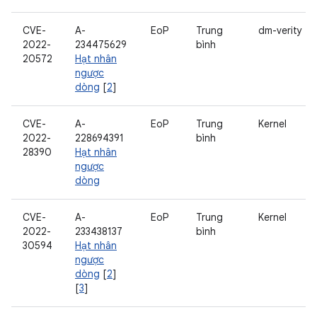
CVE-
A-
EoP
Trung
dm-verity
2022-
234475629
bình
20572
Hạt nhân
ngược
dòng
[
2
]
CVE-
A-
EoP
Trung
Kernel
2022-
228694391
bình
28390
Hạt nhân
ngược
dòng
CVE-
A-
EoP
Trung
Kernel
2022-
233438137
bình
30594
Hạt nhân
ngược
dòng
[
2
]
[
3
]