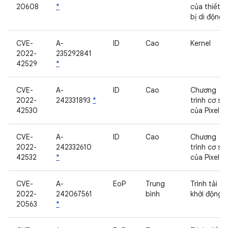
20608
*
của thiết
bị di động
CVE-
A-
ID
Cao
Kernel
2022-
235292841
42529
*
CVE-
A-
ID
Cao
Chương
2022-
242331893
*
trình cơ sở
42530
của Pixel
CVE-
A-
ID
Cao
Chương
2022-
242332610
trình cơ sở
42532
*
của Pixel
CVE-
A-
EoP
Trung
Trình tải
2022-
242067561
bình
khởi động
20563
*