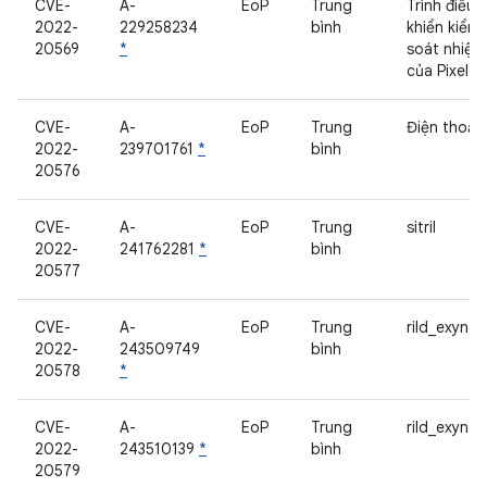
CVE-
A-
EoP
Trung
Trình điều
2022-
229258234
bình
khiển kiểm
20569
*
soát nhiệt
của Pixel
CVE-
A-
EoP
Trung
Điện thoại
2022-
239701761
*
bình
20576
CVE-
A-
EoP
Trung
sitril
2022-
241762281
*
bình
20577
CVE-
A-
EoP
Trung
rild_exynos
2022-
243509749
bình
20578
*
CVE-
A-
EoP
Trung
rild_exynos
2022-
243510139
*
bình
20579