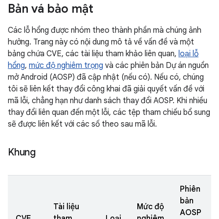
Bản vá bảo mật
Các lỗ hổng được nhóm theo thành phần mà chúng ảnh
hưởng. Trang này có nội dung mô tả về vấn đề và một
bảng chứa CVE, các tài liệu tham khảo liên quan,
loại lỗ
hổng
,
mức độ nghiêm trọng
và các phiên bản Dự án nguồn
mở Android (AOSP) đã cập nhật (nếu có). Nếu có, chúng
tôi sẽ liên kết thay đổi công khai đã giải quyết vấn đề với
mã lỗi, chẳng hạn như danh sách thay đổi AOSP. Khi nhiều
thay đổi liên quan đến một lỗi, các tệp tham chiếu bổ sung
sẽ được liên kết với các số theo sau mã lỗi.
Khung
Phiên
bản
Tài liệu
Mức độ
AOSP
CVE
tham
Loại
nghiêm