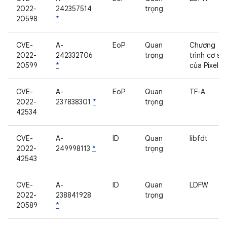
2022-
242357514
trọng
20598
*
CVE-
A-
EoP
Quan
Chương
2022-
242332706
trọng
trình cơ sở
20599
*
của Pixel
CVE-
A-
EoP
Quan
TF-A
2022-
237838301
*
trọng
42534
CVE-
A-
ID
Quan
libfdt
2022-
249998113
*
trọng
42543
CVE-
A-
ID
Quan
LDFW
2022-
238841928
trọng
20589
*