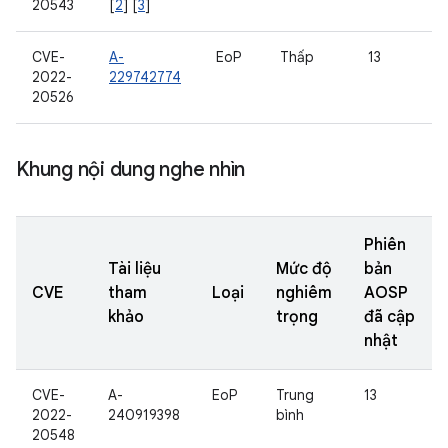
20543
[
2
] [
3
]
CVE-
A-
EoP
Thấp
13
2022-
229742774
20526
Khung nội dung nghe nhìn
Phiên
Tài liệu
Mức độ
bản
CVE
tham
Loại
nghiêm
AOSP
khảo
trọng
đã cập
nhật
CVE-
A-
EoP
Trung
13
2022-
240919398
bình
20548