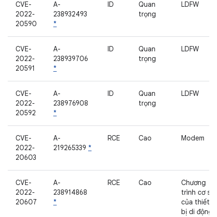
CVE-
A-
ID
Quan
LDFW
2022-
238932493
trọng
20590
*
CVE-
A-
ID
Quan
LDFW
2022-
238939706
trọng
20591
*
CVE-
A-
ID
Quan
LDFW
2022-
238976908
trọng
20592
*
CVE-
A-
RCE
Cao
Modem
2022-
219265339
*
20603
CVE-
A-
RCE
Cao
Chương
2022-
238914868
trình cơ sở
20607
*
của thiết
bị di động