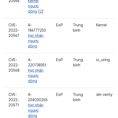
20566
Kernel
ngược
dòng
[
2
]
CVE-
A-
EoP
Trung
Kernel
2022-
186777253
bình
20567
Hạt nhân
ngược
dòng
CVE-
A-
EoP
Trung
io_uring
2022-
220738351
bình
20568
Hạt nhân
ngược
dòng
CVE-
A-
EoP
Trung
dm-verity
2022-
234030265
bình
20571
Hạt nhân
ngược
dòng