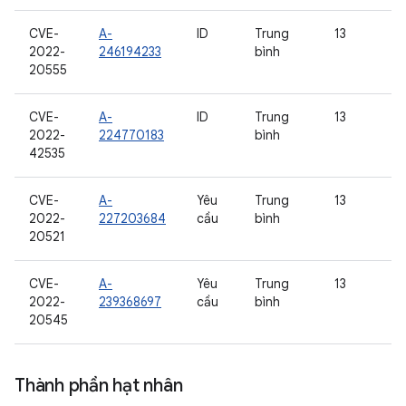
CVE-
A-
ID
Trung
13
2022-
246194233
bình
20555
CVE-
A-
ID
Trung
13
2022-
224770183
bình
42535
CVE-
A-
Yêu
Trung
13
2022-
227203684
cầu
bình
20521
CVE-
A-
Yêu
Trung
13
2022-
239368697
cầu
bình
20545
Thành phần hạt nhân