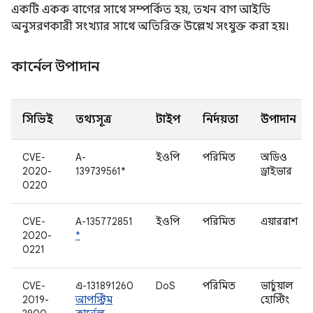
একটি একক বাগের সাথে সম্পর্কিত হয়, তখন বাগ আইডি
অনুসরণকারী সংখ্যার সাথে অতিরিক্ত উল্লেখ সংযুক্ত করা হয়।
কার্নেল উপাদান
সিভিই
তথ্যসূত্র
টাইপ
নির্দয়তা
উপাদান
CVE-
A-
ইওপি
পরিমিত
অডিও
2020-
139739561*
ড্রাইভার
0220
CVE-
A-135772851
ইওপি
পরিমিত
এয়ারব্রাশ
2020-
*
0221
CVE-
এ-131891260
DoS
পরিমিত
ভার্চুয়াল
2019-
আপস্ট্রিম
হোস্টিং