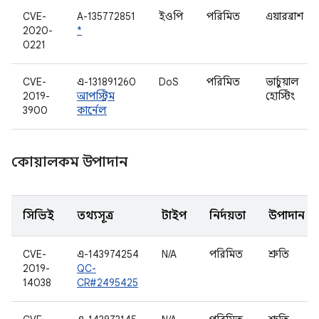
CVE-
A-135772851
ইওপি
পরিমিত
এয়ারব্রাশ
2020-
*
0221
CVE-
এ-131891260
DoS
পরিমিত
ভার্চুয়াল
2019-
আপস্ট্রিম
হোস্টিং
3900
কার্নেল
কোয়ালকম উপাদান
সিভিই
তথ্যসূত্র
টাইপ
নির্দয়তা
উপাদান
CVE-
এ-143974254
N/A
পরিমিত
শ্রুতি
2019-
QC-
14038
CR#2495425