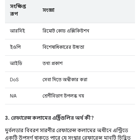
সংক্ষিপ্ত
সংজ্ঞা
রূপ
আরসিই
রিমোট কোড এক্সিকিউশন
ইওপি
বিশেষাধিকারের উচ্চতা
আইডি
তথ্য প্রকাশ
DoS
সেবা দিতে অস্বীকার করা
N/A
শ্রেণীবিভাগ উপলব্ধ নয়
3.
রেফারেন্স
কলামের এন্ট্রিগুলির অর্থ কী?
দুর্বলতার বিবরণ সারণীর
রেফারেন্স
কলামের অধীনে এন্ট্রিতে
একটি উপসর্গ থাকতে পারে যে সংস্থার রেফারেন্স মানটি চিহ্নিত