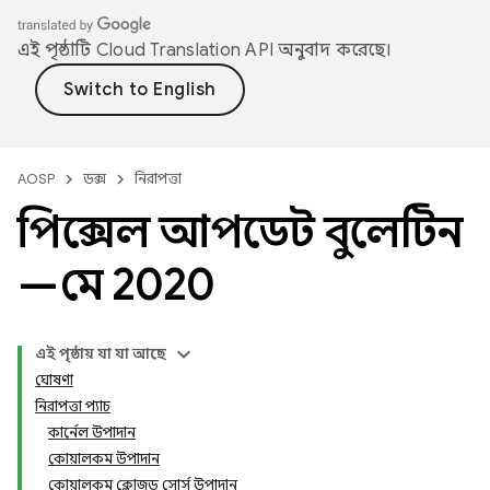
এই পৃষ্ঠাটি
Cloud Translation API
অনুবাদ করেছে।
AOSP
ডক্স
নিরাপত্তা
পিক্সেল আপডেট বুলেটিন
—মে 2020
এই পৃষ্ঠায় যা যা আছে
ঘোষণা
নিরাপত্তা প্যাচ
কার্নেল উপাদান
কোয়ালকম উপাদান
কোয়ালকম ক্লোজড সোর্স উপাদান