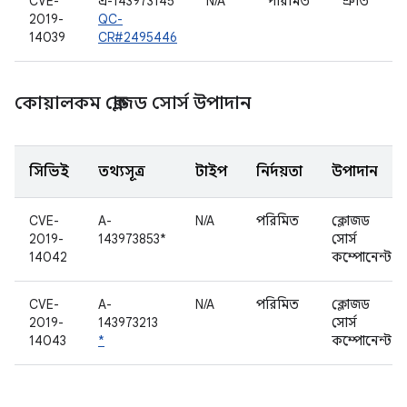
CVE-
এ-143973145
N/A
পরিমিত
শ্রুতি
2019-
QC-
14039
CR#2495446
কোয়ালকম ক্লোজড সোর্স উপাদান
সিভিই
তথ্যসূত্র
টাইপ
নির্দয়তা
উপাদান
CVE-
A-
N/A
পরিমিত
ক্লোজড
2019-
143973853*
সোর্স
14042
কম্পোনেন্ট
CVE-
A-
N/A
পরিমিত
ক্লোজড
2019-
143973213
সোর্স
14043
*
কম্পোনেন্ট