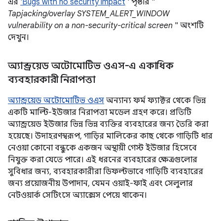
এর
'Bugs with no security impact
' পৃষ্ঠার "
Tapjacking/overlay SYSTEM_ALERT_WINDOW
vulnerability on a non-security-critical screen
" অংশটি
দেখুন।
অ্যান্ড্রয়েড অটোমোটিভ ওএস-এ একাধিক
ব্যবহারকারী নিরাপত্তা
অ্যান্ড্রয়েড অটোমোটিভ ওএস
অন্যান্য ফর্ম ফ্যাক্টর থেকে ভিন্ন
একটি মাল্টি-ইউজার নিরাপত্তা মডেল গ্রহণ করে। প্রতিটি
অ্যান্ড্রয়েড ইউজার ভিন্ন ভিন্ন ব্যক্তির ব্যবহারের জন্য তৈরি করা
হয়েছে। উদাহরণস্বরূপ, গাড়ির মালিকের কাছ থেকে গাড়িটি ধার
নেওয়া কোনো বন্ধুকে একজন অস্থায়ী গেস্ট ইউজার হিসেবে
নিযুক্ত করা যেতে পারে। এই ধরনের ব্যবহারের ক্ষেত্রগুলোর
সুবিধার জন্য, ব্যবহারকারীরা ডিফল্টভাবে গাড়িটি ব্যবহারের
জন্য প্রয়োজনীয় উপাদান, যেমন ওয়াই-ফাই এবং সেলুলার
নেটওয়ার্ক সেটিংসে অ্যাক্সেস পেয়ে থাকেন।