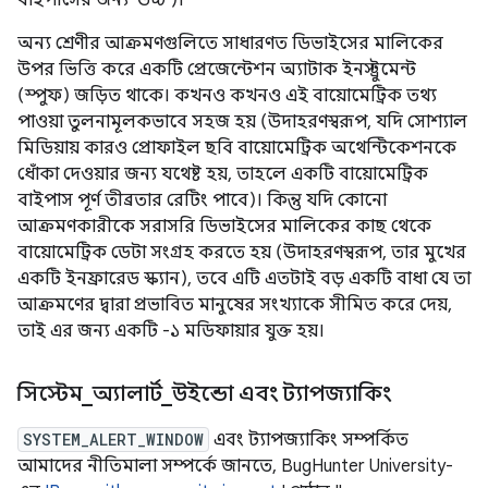
বাইপাসের জন্য 'উচ্চ')।
অন্য শ্রেণীর আক্রমণগুলিতে সাধারণত ডিভাইসের মালিকের
উপর ভিত্তি করে একটি প্রেজেন্টেশন অ্যাটাক ইনস্ট্রুমেন্ট
(স্পুফ) জড়িত থাকে। কখনও কখনও এই বায়োমেট্রিক তথ্য
পাওয়া তুলনামূলকভাবে সহজ হয় (উদাহরণস্বরূপ, যদি সোশ্যাল
মিডিয়ায় কারও প্রোফাইল ছবি বায়োমেট্রিক অথেন্টিকেশনকে
ধোঁকা দেওয়ার জন্য যথেষ্ট হয়, তাহলে একটি বায়োমেট্রিক
বাইপাস পূর্ণ তীব্রতার রেটিং পাবে)। কিন্তু যদি কোনো
আক্রমণকারীকে সরাসরি ডিভাইসের মালিকের কাছ থেকে
বায়োমেট্রিক ডেটা সংগ্রহ করতে হয় (উদাহরণস্বরূপ, তার মুখের
একটি ইনফ্রারেড স্ক্যান), তবে এটি এতটাই বড় একটি বাধা যে তা
আক্রমণের দ্বারা প্রভাবিত মানুষের সংখ্যাকে সীমিত করে দেয়,
তাই এর জন্য একটি -১ মডিফায়ার যুক্ত হয়।
সিস্টেম
_
অ্যালার্ট
_
উইন্ডো এবং ট্যাপজ্যাকিং
SYSTEM_ALERT_WINDOW
এবং ট্যাপজ্যাকিং সম্পর্কিত
আমাদের নীতিমালা সম্পর্কে জানতে, BugHunter University-