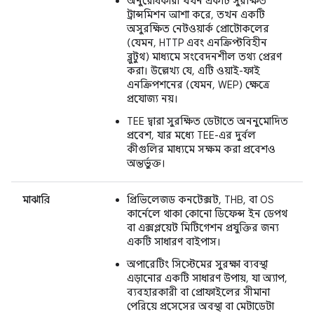
অনুরোধকারী যখন একটি সুরক্ষিত
ট্রান্সমিশন আশা করে, তখন একটি
অসুরক্ষিত নেটওয়ার্ক প্রোটোকলের
(যেমন, HTTP এবং এনক্রিপ্টবিহীন
ব্লুটুথ) মাধ্যমে সংবেদনশীল তথ্য প্রেরণ
করা। উল্লেখ্য যে, এটি ওয়াই-ফাই
এনক্রিপশনের (যেমন, WEP) ক্ষেত্রে
প্রযোজ্য নয়।
TEE দ্বারা সুরক্ষিত ডেটাতে অননুমোদিত
প্রবেশ, যার মধ্যে TEE-এর দুর্বল
কীগুলির মাধ্যমে সক্ষম করা প্রবেশও
অন্তর্ভুক্ত।
মাঝারি
প্রিভিলেজড কনটেক্সট, THB, বা OS
কার্নেলে থাকা কোনো ডিফেন্স ইন ডেপথ
বা এক্সপ্লয়েট মিটিগেশন প্রযুক্তির জন্য
একটি সাধারণ বাইপাস।
অপারেটিং সিস্টেমের সুরক্ষা ব্যবস্থা
এড়ানোর একটি সাধারণ উপায়, যা অ্যাপ,
ব্যবহারকারী বা প্রোফাইলের সীমানা
পেরিয়ে প্রসেসের অবস্থা বা মেটাডেটা