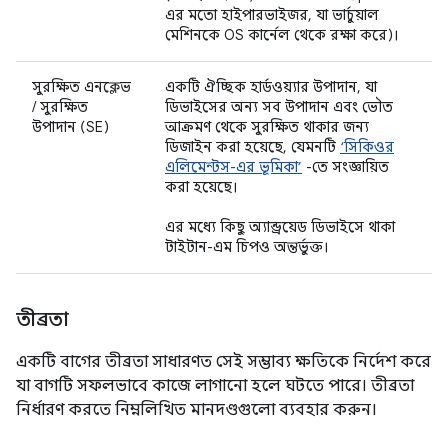
এর মতো হাইপারভাইজর, যা ভার্চুয়াল
মেশিনকে OS কার্নেল থেকে রক্ষা করে)।
সুরক্ষিত এনক্লেভ
একটি ঐচ্ছিক হার্ডওয়্যার উপাদান, যা
/ সুরক্ষিত
ডিভাইসের অন্য সব উপাদান এবং ভৌত
উপাদান (SE)
আক্রমণ থেকে সুরক্ষিত থাকার জন্য
ডিজাইন করা হয়েছে, যেমনটি
‘সিকিওর
এলিমেন্টস-এর ভূমিকা’
-তে সংজ্ঞায়িত
করা হয়েছে।
এর মধ্যে কিছু অ্যান্ড্রয়েড ডিভাইসে থাকা
টাইটান-এম চিপও অন্তর্ভুক্ত।
তীব্রতা
একটি বাগের তীব্রতা সাধারণত সেই সম্ভাব্য ক্ষতিকে নির্দেশ করে
যা বাগটি সফলভাবে কাজে লাগানো হলে ঘটতে পারে। তীব্রতা
নির্ধারণ করতে নিম্নলিখিত মানদণ্ডগুলো ব্যবহার করুন।