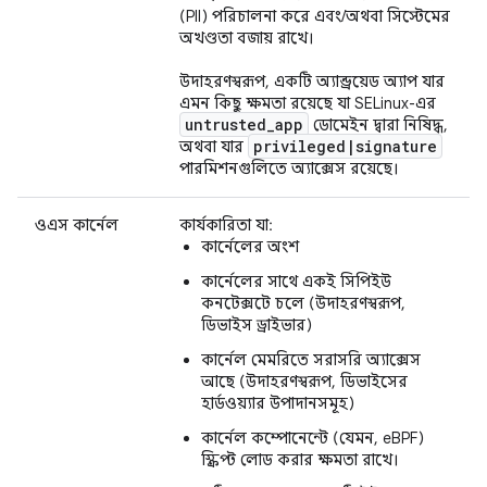
(PII) পরিচালনা করে এবং/অথবা সিস্টেমের
অখণ্ডতা বজায় রাখে।
উদাহরণস্বরূপ, একটি অ্যান্ড্রয়েড অ্যাপ যার
এমন কিছু ক্ষমতা রয়েছে যা SELinux-এর
untrusted
_
app
ডোমেইন দ্বারা নিষিদ্ধ,
privileged
|
signature
অথবা যার
পারমিশনগুলিতে অ্যাক্সেস রয়েছে।
ওএস কার্নেল
কার্যকারিতা যা:
কার্নেলের অংশ
কার্নেলের সাথে একই সিপিইউ
কনটেক্সটে চলে (উদাহরণস্বরূপ,
ডিভাইস ড্রাইভার)
কার্নেল মেমরিতে সরাসরি অ্যাক্সেস
আছে (উদাহরণস্বরূপ, ডিভাইসের
হার্ডওয়্যার উপাদানসমূহ)
কার্নেল কম্পোনেন্টে (যেমন, eBPF)
স্ক্রিপ্ট লোড করার ক্ষমতা রাখে।