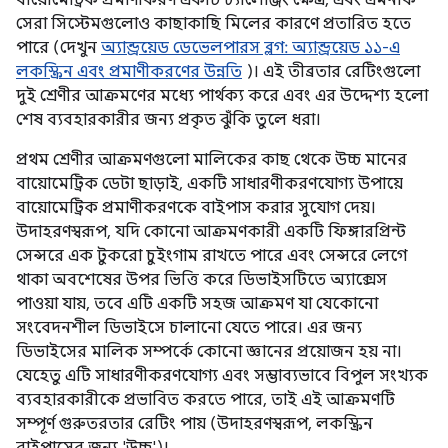
বায়োমেট্রিক প্রমাণীকরণ একটি চ্যালেঞ্জিং ক্ষেত্র, এবং এমনকি
সেরা সিস্টেমগুলোও কাছাকাছি মিলের কারণে প্রতারিত হতে
পারে (দেখুন
অ্যান্ড্রয়েড ডেভেলপারস ব্লগ: অ্যান্ড্রয়েড ১১-এ
লকস্ক্রিন এবং প্রমাণীকরণের উন্নতি
)। এই তীব্রতার রেটিংগুলো
দুই শ্রেণীর আক্রমণের মধ্যে পার্থক্য করে এবং এর উদ্দেশ্য হলো
শেষ ব্যবহারকারীর জন্য প্রকৃত ঝুঁকি তুলে ধরা।
প্রথম শ্রেণীর আক্রমণগুলো মালিকের কাছ থেকে উচ্চ মানের
বায়োমেট্রিক ডেটা ছাড়াই, একটি সাধারণীকরণযোগ্য উপায়ে
বায়োমেট্রিক প্রমাণীকরণকে বাইপাস করার সুযোগ দেয়।
উদাহরণস্বরূপ, যদি কোনো আক্রমণকারী একটি ফিঙ্গারপ্রিন্ট
সেন্সরে এক টুকরো চুইংগাম রাখতে পারে এবং সেন্সরে লেগে
থাকা অবশেষের উপর ভিত্তি করে ডিভাইসটিতে অ্যাক্সেস
পাওয়া যায়, তবে এটি একটি সহজ আক্রমণ যা যেকোনো
সংবেদনশীল ডিভাইসে চালানো যেতে পারে। এর জন্য
ডিভাইসের মালিক সম্পর্কে কোনো জ্ঞানের প্রয়োজন হয় না।
যেহেতু এটি সাধারণীকরণযোগ্য এবং সম্ভাব্যভাবে বিপুল সংখ্যক
ব্যবহারকারীকে প্রভাবিত করতে পারে, তাই এই আক্রমণটি
সম্পূর্ণ গুরুতরতার রেটিং পায় (উদাহরণস্বরূপ, লকস্ক্রিন