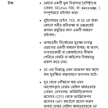
উচ্চ
কোনো একটি মূল নিরাপত্তা বৈশিষ্ট্যকে
seccomp
(যেমন, SELinux, FBE, বা
)
সম্পূর্ণভাবে বাইপাস করা।
বুটলোডার চেইন, TEE, বা SE-তে থাকা
কোনো গভীর প্রতিরক্ষা বা এক্সপ্লয়েট
প্রশমন প্রযুক্তির জন্য একটি সাধারণ
বাইপাস।
অপারেটিং সিস্টেমের সুরক্ষা ব্যবস্থা
এড়ানোর একটি সাধারণ উপায়, যা অ্যাপ,
ব্যবহারকারী বা প্রোফাইলের সীমানা
পেরিয়ে মেমরি বা ফাইলের বিষয়বস্তু
প্রকাশ করে দেয়।
SE-এর বিরুদ্ধে এমন আক্রমণ যার ফলে
কম সুরক্ষিত বাস্তবায়নে অবনমন ঘটে।
দূর থেকে পৌঁছানো যায় এমন
আপোসকৃত বেয়ার-মেটাল ফার্মওয়্যার
(যেমন, বেসব্যান্ড, কমিউনিকেশনস
প্রসেসর (CP)) থেকে অ্যাপ্লিকেশন
প্রসেসর (AP) কার্নেলে প্রবেশ করুন
অথবা বেয়ার-মেটাল ফার্মওয়্যারকে AP