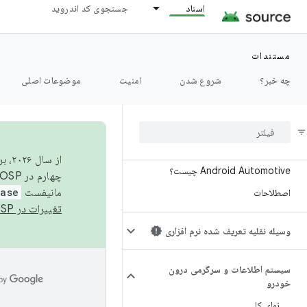
اسناد
جستجوی کد اندروید
مستندات
چه خبر؟
شروع شدن
امنیت
موضوعات اصلی
نمای کلی
چه خبر؟
از 
Android Automotive چیست؟
چهارم در AOSP منتشر خواهیم کرد. برای ساخت و مشارکت در AOSP،
مانیفست
ease
اصطلاحات
تغییرات در AOSP
وسیله نقلیه تعریف شده نرم افزاری
سیستم اطلاعات و سرگرمی درون
خودرو
نمای کلی