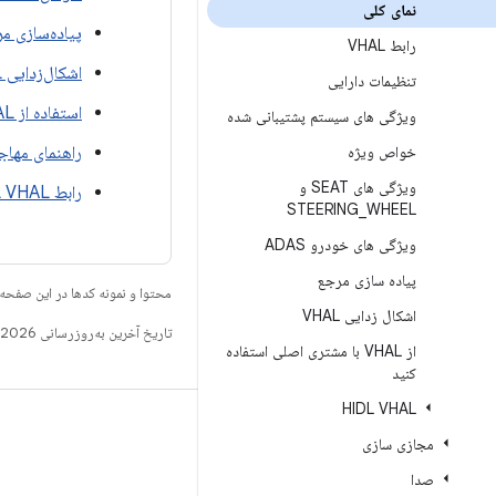
نمای کلی
پیاده‌سازی م
رابط VHAL
اشکال‌زدایی VHAL
تنظیمات دارایی
استفاده از VHAL با کلاینت بومی
ویژگی های سیستم پشتیبانی شده
خواص ویژه
راهنمای مهاجرت VHAL
ویژگی های SEAT و
رابط HIDL VHAL
STEERING
_
WHEEL
ویژگی های خودرو ADAS
پیاده سازی مرجع
محتوا و نمونه کدها در این صفحه
اشکال زدایی VHAL
تاریخ آخرین به‌روزرسانی 2026-06-18 به‌وقت ساعت هماهنگ جهانی.
از VHAL با مشتری اصلی استفاده
کنید
HIDL VHAL
ساخت
مجازی سازی
مخزن Android
صدا