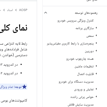
AOSP
اسناد
خ
رهنمودهای توسعه
کنترل ویژگی سرویس خودرو
نمای کلی
سازگاری برنامه
سمعی
پنجره‌سازی با رابط کاربری مقیاس‌پذیر
دوربین
دسترسی (خواندن، نو
هسته چارچوب خودرو
در اندروید ۱۳ و بالاتر، VHAL به AIDL در
تنظیمات ماشین
در اندروید ۱۲ و پایین‌تر، VHAL با زبان HIDL در
قابلیت اتصال
مدیریت دستگاه برای خودرو
توجه:
تمام ویژگی‌
نمایش و ورودی
حواس پرتی راننده
کامپوننت‌های بومی CarService و اندروید از بک‌اند HIDL و AIDL پشتیبانی می‌کنند و در صورت وجود، بک‌اند AIDL را ترجیح می‌دهند
مدیریت سایش فلاش