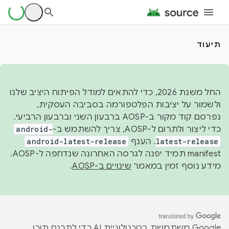
תיעוד
החל משנת 2026, כדי להתאים למודל הפיתוח היציב שלנו
ולשמור על יציבות הפלטפורמה בסביבה העסקית,
נפרסם קוד מקור ב-AOSP ברבעון השני וברבעון הרביעי.
כדי ליצור ולתרום ל-AOSP, צריך להשתמש ב-
android-
latest-release
. הענף
android-latest-release
manifest תמיד יפנה לגרסה האחרונה שנדחפה ל-AOSP.
מידע נוסף זמין במאמר
שינויים ב-AOSP
.
‫Google משתמשת בטכנולוגיית AI כדי לתרגם תוכן