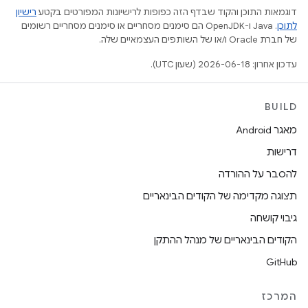
דוגמאות התוכן והקוד שבדף הזה כפופות לרישיונות המפורטים בקטע
רישיון
לתוכן
.‏ Java ו-OpenJDK הם סימנים מסחריים או סימנים מסחריים רשומים
של חברת Oracle ו/או של השותפים העצמאיים שלה.
עדכון אחרון: 2026-06-18 (שעון UTC).
BUILD
מאגר Android
דרישות
להסבר על ההורדה
תצוגה מקדימה של הקודים הבינאריים
גיבוי קושחה
הקודים הבינאריים של מנהל ההתקן
GitHub
המרכז