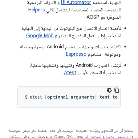
النهاية، استخدِم
UI Automator
و الأدوات البرمجية
المفتوحة المصدر المخصّصة للتشغيل الآلي
Helpers
المتوفّرة مع AOSP.
لأتمتة اختبار الاتصال عبر البلوتوث من البداية إلى النهاية،
استخدِم إطار العمل المفتوح المصدر
Google Mobly
.
لكتابة اختبارات واجهة مستخدم Android موجزة وجميلة
وموثوقة، استخدِم
Espresso
.
لإنشاء اختبارات Android وتثبيتها وتشغيلها محليًا،
استخدِم أداة سطر الأوامر
Atest
.
$
atest
[
optional-arguments
]
test-to-run
يخضع كل من المحتوى وعيّنات التعليمات البرمجية في هذه الصفحة للتراخيص الموضحّة
في
ترخيص استخدام المحتوى
. إنّ Java وOpenJDK هما علامتان تجاريتان مسجَّلتان