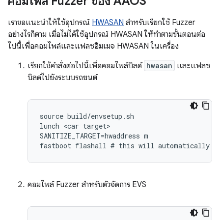
คอมไพล์ Fuzzer ของ AAOS
เราขอแนะนำให้ใช้อุปกรณ์
HWASAN
สำหรับเรียกใช้ Fuzzer
อย่างไรก็ตาม เมื่อไม่ได้ใช้อุปกรณ์ HWASAN ให้ทำตามขั้นตอนต่อ
ไปนี้เพื่อคอมไพล์และแฟลชอิมเมจ HWASAN ในเครื่อง
เรียกใช้คำสั่งต่อไปนี้เพื่อคอมไพล์บิลด์
hwasan
และแฟลช
บิลด์ไปยังระบบรถยนต์
source
build
/
envsetup
.
sh
lunch
<
car
target
SANITIZE_TARGET
=
hwaddress
m
fastboot
flashall
#
this
will
automatically
f
คอมไพล์ Fuzzer สำหรับตัวจัดการ EVS