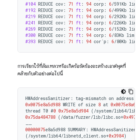
#104
REDUCE
cov
:
71
ft
:
94
corp
:
6
/
591Kb
lim
:
#192
REDUCE
cov
:
71
ft
:
94
corp
:
6
/
499Kb
lim
:
#219
REDUCE
cov
:
71
ft
:
94
corp
:
6
/
292Kb
lim
:
#241
REDUCE
cov
:
71
ft
:
94
corp
:
6
/
226Kb
lim
:
#269
REDUCE
cov
:
71
ft
:
94
corp
:
6
/
152Kb
lim
:
#300
REDUCE
cov
:
71
ft
:
94
corp
:
6
/
83Kb
lim
:
#393
REDUCE
cov
:
71
ft
:
94
cor
`
p
:
6
/
80Kb
lim
:
การเรียกใช้ที่ล้มเหลวหรือเกิดข้อขัดข้องจะสร้างเอาต์พุตที่
คล้ายกับตัวอย่างต่อไปนี้
HWAddressSanitizer
:
tag
-
mismatch
on
address
0
0x0075e8a5d988
WRITE
of
size
8
at
0x0075e8a64
thread
T0
#
0
0x75e8a5d984
(
/
system
/
lib64
/
libn
0x75da484788
(
/
data
/
fuzzer
/
lib
/
libc
.
so
+
0x4978
……
00000075
e8a5d988
SUMMARY
:
HWAddressSanitizer
:
(
/
system
/
lib64
/
libnetd_client
.
so
+
0x3984
)