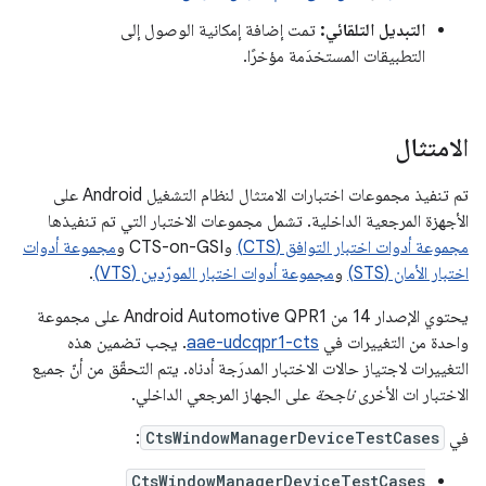
التبديل التلقائي:
تمت إضافة إمكانية الوصول إلى
التطبيقات المستخدَمة مؤخرًا.
الامتثال
تم تنفيذ مجموعات اختبارات الامتثال لنظام التشغيل Android على
الأجهزة المرجعية الداخلية. تشمل مجموعات الاختبار التي تم تنفيذها
مجموعة أدوات اختبار التوافق (CTS)
وCTS-on-GSI و
مجموعة أدوات
اختبار الأمان (STS)
و
مجموعة أدوات اختبار المورّدين (VTS)
.
يحتوي الإصدار 14 من Android Automotive QPR1 على مجموعة
واحدة من التغييرات في
aae-udcqpr1-cts
. يجب تضمين هذه
التغييرات لاجتياز حالات الاختبار المدرَجة أدناه. يتم التحقّق من أنّ جميع
الاختبار ات الأخرى
ناجحة
على الجهاز المرجعي الداخلي.
في
CtsWindowManagerDeviceTestCases
:
CtsWindowManagerDeviceTestCases