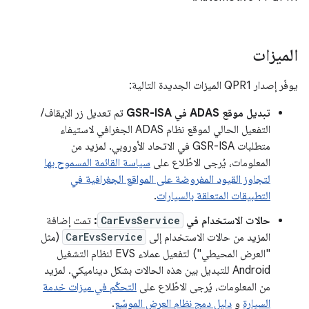
الميزات
يوفّر إصدار QPR1 الميزات الجديدة التالية:
تبديل موقع ADAS في GSR-ISA
تم تعديل زر الإيقاف/
التفعيل الحالي لموقع نظام ADAS الجغرافي لاستيفاء
متطلبات GSR-ISA في الاتحاد الأوروبي. لمزيد من
المعلومات، يُرجى الاطّلاع على
سياسة القائمة المسموح بها
لتجاوز القيود المفروضة على المواقع الجغرافية في
التطبيقات المتعلقة بالسيارات
.
حالات الاستخدام في
CarEvsService
:
تمت إضافة
المزيد من حالات الاستخدام إلى
CarEvsService
(مثل
"العرض المحيطي") لتفعيل عملاء EVS لنظام التشغيل
Android للتبديل بين هذه الحالات بشكل ديناميكي. لمزيد
من المعلومات، يُرجى الاطّلاع على
التحكّم في ميزات خدمة
السيارة
و
دليل دمج نظام العرض الموسّع
.