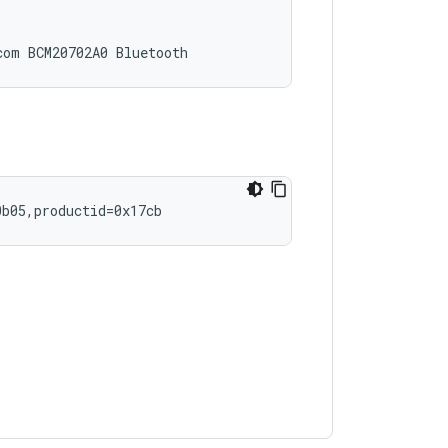
com
BCM20702A0
0b05,productid
=