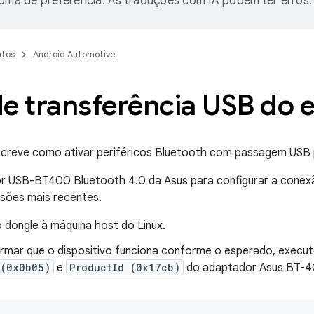
ioma de preferência. As traduções com IA podem ter erros.
tos
Android Automotive
de transferência USB do 
screve como ativar periféricos Bluetooth com passagem USB
r USB-BT400 Bluetooth 4.0 da Asus para configurar a conexã
rsões mais recentes.
 dongle à máquina host do Linux.
irmar que o dispositivo funciona conforme o esperado, exec
d(0x0b05)
e
ProductId (0x17cb)
do adaptador Asus BT-4