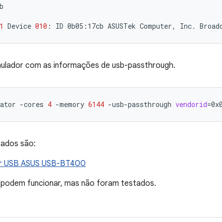
b

1
Device
010
:
ID
0b05:17cb
ASUSTek
Computer,
Inc.
Broad
emulador com as informações de usb-passthrough.
ator
-cores
4
-memory
6144
-usb-passthrough
vendorid
=
0x
tados são:
r USB ASUS USB-BT400
 podem funcionar, mas não foram testados.