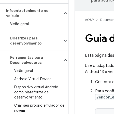
para seu id
Infoentretenimento no
veículo
AOSP
Documen
Visão geral
Guia 
Diretrizes para
desenvolvimento
Esta página de
Ferramentas para
Desenvolvedores
Use o adaptado
Visão geral
Android 13 e ve
Android Virtual Device
Conecte o
Dispositivo virtual Android
Para conf
como plataforma de
VendorI
desenvolvimento
Criar seu próprio emulador de
nuvem