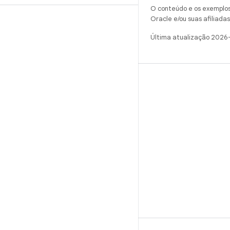
O conteúdo e os exemplos 
Oracle e/ou suas afiliadas
Última atualização 2026
CRIAR
Repositório do Android
Requisitos
Como fazer o download
Visualizar códigos binários
Imagens de fábrica
Códigos binários do driver
GitHub