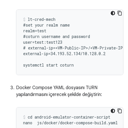
lt-cred-mech

#set your realm name

realm=test

#coturn username and password

user=test:test123

# external-ip=<VM-Public-IP>/<VM-Private-IP>

external-ip=34.193.52.134/10.128.0.2

Docker Compose YAML dosyasını TURN
yapılandırmasını içerecek şekilde değiştirin:
cd android-emulator-container-script
