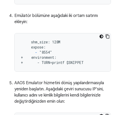
Emülatör bölümüne aşağıdaki iki ortam satırını
ekleyin:
     shm_size: 128M

     expose:

-
 "8554"

+    environment:

+       - TURN=printf $SNIPPET
AAOS Emulator hizmetini dönüş yapılandırmasıyla
yeniden başlatın. Aşağıdaki çeviri sunucusu IP'sini,
kullanıcı adını ve kimlik bilgilerini kendi bilgilerinizle
değiştirdiğinizden emin olun: