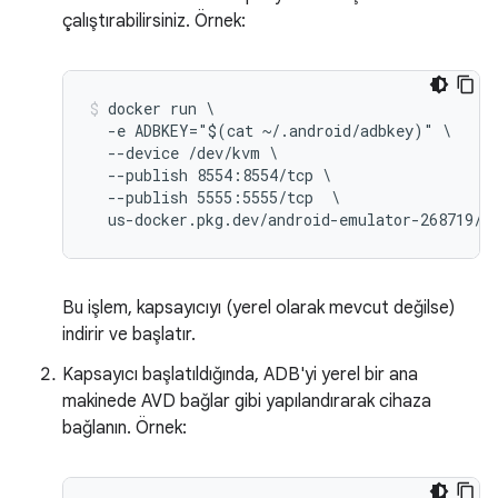
çalıştırabilirsiniz. Örnek:
docker run \

  -e ADBKEY="$(cat ~/.android/adbkey)" \

  --device /dev/kvm \

  --publish 8554:8554/tcp \

  --publish 5555:5555/tcp  \

Bu işlem, kapsayıcıyı (yerel olarak mevcut değilse)
indirir ve başlatır.
Kapsayıcı başlatıldığında, ADB'yi yerel bir ana
makinede AVD bağlar gibi yapılandırarak cihaza
bağlanın. Örnek: