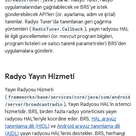
) sarar. Radyo Tuner, radyo
uygulamalarından çağrılabilecek ve BRS'ye istek
gönderebilecek API'leri (ör. ayarlama, adım ve iptal)
tanımlar. Radyo Tuner'da tanımlanan geri çağırma
yöntemleri (
RadioTuner.Callback
), yayın radyosu HAL
ile ilgili güncellemeleri (ör. mevcut program bilgileri,
program listeleri ve satıcı tanımlı parametreler) BRS'den
uygulamalara gönderir.
Radyo Yayın Hizmeti
Yayın Radyosu Hizmeti
(
frameworks/base/services/core/java/com/android
/server/broadcastradio
), Yayın Radyosu HAL'in istemci
hizmetidir. BRS, birden fazla radyo yöneticisini yayın
radyosu HAL'leriyle koordine eder. BRS,
HAL arayüz
tanımlama dili (HIDL)
ve
Android arayüz tanımlama dili
(AIDL)
yayın radyosu HAL'lerini destekler. BRS, herhangi