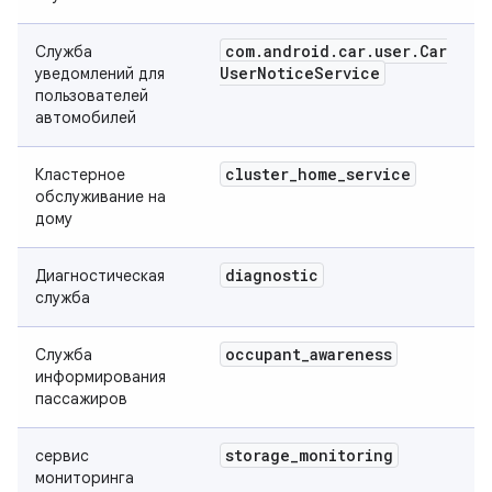
com
.
android
.
car
.
user
.
Car
Служба
User
Notice
Service
уведомлений для
пользователей
автомобилей
cluster
_
home
_
service
Кластерное
обслуживание на
дому
diagnostic
Диагностическая
служба
occupant
_
awareness
Служба
информирования
пассажиров
storage
_
monitoring
сервис
мониторинга