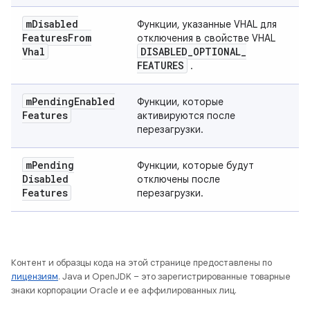
m
Disabled
Функции, указанные VHAL для
Features
From
отключения в свойстве VHAL
Vhal
DISABLED
_
OPTIONAL
_
FEATURES
.
m
Pending
Enabled
Функции, которые
Features
активируются после
перезагрузки.
m
Pending
Функции, которые будут
Disabled
отключены после
Features
перезагрузки.
Контент и образцы кода на этой странице предоставлены по
лицензиям
. Java и OpenJDK – это зарегистрированные товарные
знаки корпорации Oracle и ее аффилированных лиц.