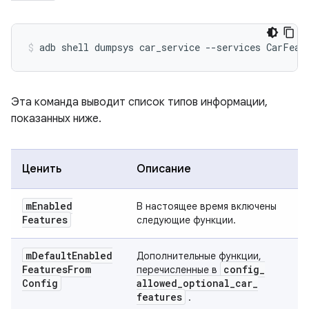
Эта команда выводит список типов информации,
показанных ниже.
Ценить
Описание
m
Enabled
В настоящее время включены
Features
следующие функции.
m
Default
Enabled
Дополнительные функции,
Features
From
config
_
перечисленные в
Config
allowed
_
optional
_
car
_
features
.