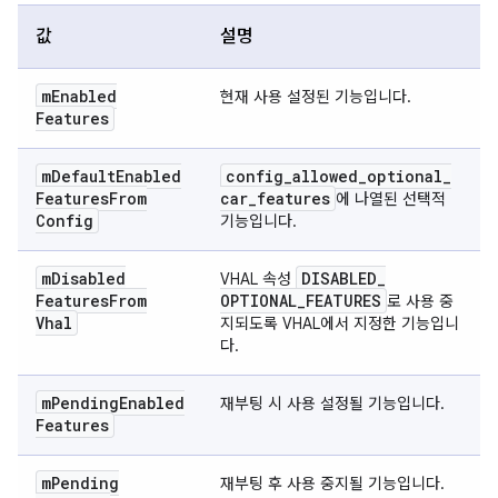
값
설명
m
Enabled
현재 사용 설정된 기능입니다.
Features
m
Default
Enabled
config
_
allowed
_
optional
_
Features
From
car
_
features
에 나열된 선택적
Config
기능입니다.
m
Disabled
DISABLED
_
VHAL 속성
Features
From
OPTIONAL
_
FEATURES
로 사용 중
Vhal
지되도록 VHAL에서 지정한 기능입니
다.
m
Pending
Enabled
재부팅 시 사용 설정될 기능입니다.
Features
m
Pending
재부팅 후 사용 중지될 기능입니다.