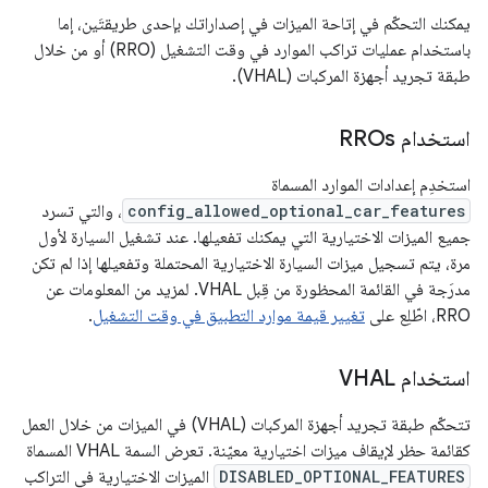
يمكنك التحكّم في إتاحة الميزات في إصداراتك بإحدى طريقتَين، إما
باستخدام عمليات تراكب الموارد في وقت التشغيل (RRO) أو من خلال
طبقة تجريد أجهزة المركبات (VHAL).
استخدام RROs
استخدِم إعدادات الموارد المسماة
config_allowed_optional_car_features
، والتي تسرد
جميع الميزات الاختيارية التي يمكنك تفعيلها. عند تشغيل السيارة لأول
مرة، يتم تسجيل ميزات السيارة الاختيارية المحتملة وتفعيلها إذا لم تكن
مدرَجة في القائمة المحظورة من قِبل VHAL. لمزيد من المعلومات عن
RRO، اطّلِع على
تغيير قيمة موارد التطبيق في وقت التشغيل
.
استخدام VHAL
تتحكّم طبقة تجريد أجهزة المركبات (VHAL) في الميزات من خلال العمل
كقائمة حظر لإيقاف ميزات اختيارية معيّنة. تعرض السمة VHAL المسماة
DISABLED_OPTIONAL_FEATURES
الميزات الاختيارية في التراكب