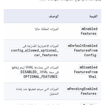
القيمة
الوصف
m
Enabled
الميزات المفعَّلة حاليًا
Features
m
Default
Enabled
الميزات الاختيارية المُدرَجة في
config
_
allowed
_
optional
_
Features
From
car
_
features
Config
m
Disabled
الميزات التي يحدّدها VHAL ليتم إيقافها
DISABLED
_
Features
From
في سمة VHAL،
OPTIONAL
_
FEATURES
Vhal
m
Pending
Enabled
الميزات التي سيتم تفعيلها عند إعادة
Features
التشغيل