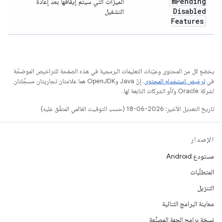
m
Pending
الميزات التي سيتم إيقافها بعد إعادة
Disabled
التشغيل
Features
يخضع كل من المحتوى وعيّنات التعليمات البرمجية في هذه الصفحة للتراخيص الموضحّة
في
ترخيص استخدام المحتوى
. إنّ Java وOpenJDK هما علامتان تجاريتان مسجَّلتان
لشركة Oracle و/أو الشركات التابعة لها.
تاريخ التعديل الأخير: 2026-06-18 (حسب التوقيت العالمي المتفَّق عليه)
الإصدار
مستودع Android
المتطلّبات
التنزيل
معاينة البرامج الثنائية
نسخة برامج الجهة المصنِّعة