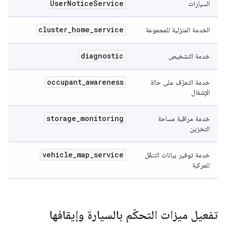
User
Notice
Service
السيارات
cluster
_
home
_
service
الخدمة المنزلية للمجموعة
diagnostic
خدمة التشخيص
occupant
_
awareness
خدمة التعرّف على حالة
الإشغال
storage
_
monitoring
خدمة مراقبة مساحة
التخزين
vehicle
_
map
_
service
خدمة توفير بيانات التنقّل
للمركبة
تفعيل ميزات التحكّم بالسيارة وإيقافها