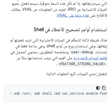
التي سيتم إيقافها. إذا لم تكن هذه السمة متوفّرة، سيتم تفعيل جميع
الميزات الاختيارية من RRO. لمزيد من المعلومات عن VHAL، يمكنك
الاطّلاع على
نظرة عامة على VHAL
.
استخدام أوامر تصحيح الأخطاء في Shell
هناك طريقة ثالثة للتحكّم في الميزات الاختيارية التي تريد تفعيلها أو
إيقافها، وهي استخدام زوج من أوامر shell، وهي متاحة فقط في
إصدارات
user-debug
ومخصّصة للمطوّرين. يحتوي الجدول في
قائمة الميزات الاختيارية
على القيم التي يجب استخدامها بدلاً من
.
<FEATURE_STRING_VALUE>
لتفعيل إحدى الميزات، اتّبِع الخطوات التالية: