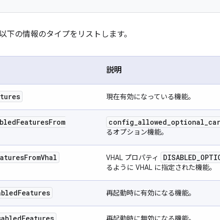
以下の情報のタイプをリストします。
説明
tures
現在有効になっている機能。
bled
Features
From
config
_
allowed
_
optional
_
ca
るオプション機能。
atures
From
Vhal
DISABLED
_
OPTI
VHAL プロパティ
るように VHAL に指定された機能。
abled
Features
再起動時に有効になる機能。
sabled
Features
再起動時に無効になる機能。