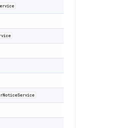
ervice
rvice
er
Notice
Service