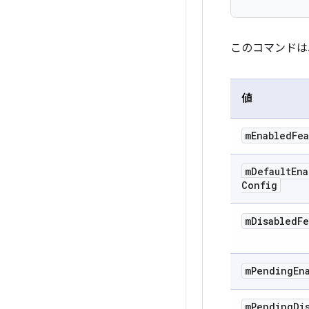
このコマンドは
値
m
Enabled
Fea
m
Default
Ena
Config
m
Disabled
Fe
m
Pending
En
m
Pending
Di