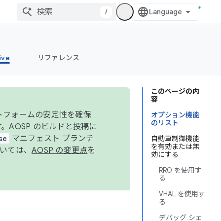
/
ive
リファレンス
このページの内
容
ットフォームの安定性を確保
オプション機能
のリスト
す。AOSP のビルドと投稿に
se
マニフェスト ブランチ
自動車制御機能
を有効または無
ついては、
AOSP の変更点
を
効にする
RRO を使用す
る
VHAL を使用す
る
デバッグ シェ