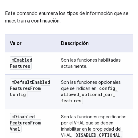
Este comando enumera los tipos de información que se
muestran a continuación.
Valor
Descripción
m
Enabled
Son las funciones habilitadas
Features
actualmente.
m
Default
Enabled
Son las funciones opcionales
Features
From
config
_
que se indican en
Config
allowed
_
optional
_
car
_
features
.
m
Disabled
Son las funciones especificadas
Features
From
por el VHAL que se deben
Vhal
inhabilitar en la propiedad del
DISABLED
_
OPTIONAL
_
VHAL,