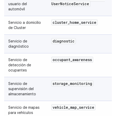
User
Notice
Service
usuario del
automóvil
cluster
_
home
_
service
Servicio a domicilio
de Cluster
diagnostic
Servicio de
diagnóstico
occupant
_
awareness
Servicio de
detección de
ocupantes
storage
_
monitoring
Servicio de
supervisión del
almacenamiento
vehicle
_
map
_
service
Servicio de mapas
para vehículos