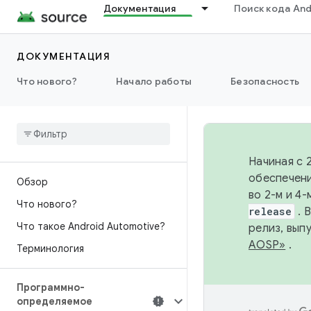
Документация
Поиск кода And
ДОКУМЕНТАЦИЯ
Что нового?
Начало работы
Безопасность
Начиная с 
обеспечени
Обзор
во 2-м и 4
Что нового?
release
. 
Что такое Android Automotive?
релиз, вып
AOSP»
.
Терминология
Программно-
определяемое