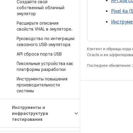
API для 
Создайте свой
собственный облачный
Pixel 4a 
эмулятор
Инструме
Расширьте описания
свойств VHAL в эмуляторе
.
Руководство по интеграции
сквозного USB-эмулятора
Контент и образцы кода
API сброса порта USB
Oracle и ее аффилирова
Пиксельные устройства как
Последнее обновление: 
платформы разработки
Инструменты повышения
производительности
РАЗРАБОТКА
системы
Хранилище Android Repository
Инструменты и
Требования
инфраструктура
тестирования
Как скачать код
Предпросмотр исполняемых файлов