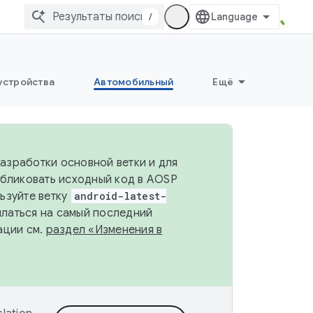
/
устройства
Автомобильный
Ещё
разработки основной ветки и для
убликовать исходный код в AOSP
льзуйте ветку
android-latest-
ылаться на самый последний
ации см.
раздел «Изменения в