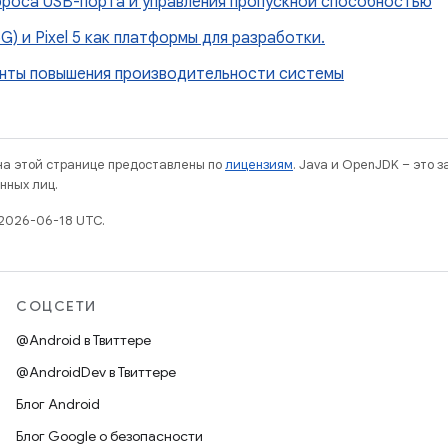
сброса USB-порта и управления пропускной способностью
(5G) и Pixel 5 как платформы для разработки.
нты повышения производительности системы
 на этой странице предоставлены по
лицензиям
. Java и OpenJDK – это 
нных лиц.
2026-06-18 UTC.
СОЦСЕТИ
@Android в Твиттере
@AndroidDev в Твиттере
Блог Android
Блог Google о безопасности