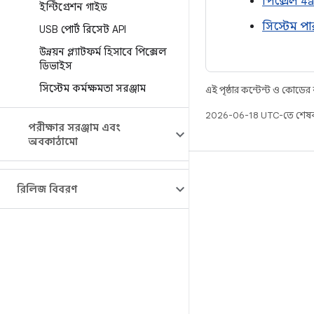
পিক্সেল 4a 
ইন্টিগ্রেশন গাইড
সিস্টেম পা
USB পোর্ট রিসেট API
উন্নয়ন প্ল্যাটফর্ম হিসাবে পিক্সেল
ডিভাইস
সিস্টেম কর্মক্ষমতা সরঞ্জাম
এই পৃষ্ঠার কন্টেন্ট ও কোডের
2026-06-18 UTC-তে শেষব
পরীক্ষার সরঞ্জাম এবং
অবকাঠামো
বিল্ড
রিলিজ বিবরণ
Android স্টোরেজ
প্রয়োজনীয়তা
ডাউনলোড হচ্ছে
প্রিভিউ বাইনারি
ফ্যাক্টরি ইমেজ
ড্রাইভার বাইনারি