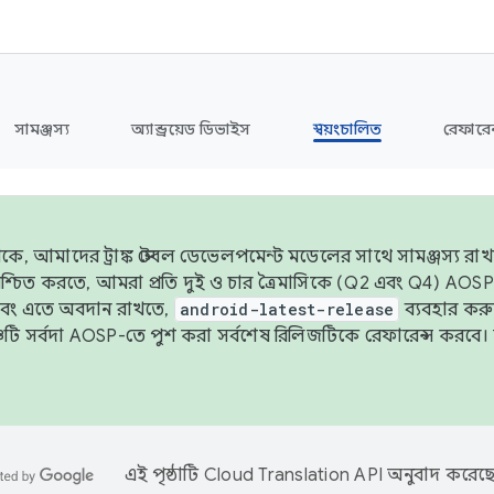
সামঞ্জস্য
অ্যান্ড্রয়েড ডিভাইস
স্বয়ংচালিত
রেফারেন
ে, আমাদের ট্রাঙ্ক স্টেবল ডেভেলপমেন্ট মডেলের সাথে সামঞ্জস্য রাখতে
 নিশ্চিত করতে, আমরা প্রতি দুই ও চার ত্রৈমাসিকে (Q2 এবং Q4) A
এবং এতে অবদান রাখতে,
android-latest-release
ব্যবহার কর
ব্রাঞ্চটি সর্বদা AOSP-তে পুশ করা সর্বশেষ রিলিজটিকে রেফারেন্স করব
এই পৃষ্ঠাটি
Cloud Translation API
অনুবাদ করেছে