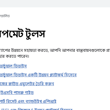
্বয়ংচালিত
মেন্ট টুলস
যাপের উন্নয়নে সহায়তা করতে, আপনি আপনার বাস্তবায়নগুলোকে প্র
বহার করতে পারেন।
ড ভার্চুয়াল ডিভাইস
ড ভার্চুয়াল ডিভাইস একটি উন্নয়ন প্ল্যাটফর্ম হিসেবে
ের ক্লাউড এমুলেটর তৈরি করুন
উএসবি পাসথ্রু গাইড
র্ট রিসেট এবং ব্যান্ডউইথ এপিআই