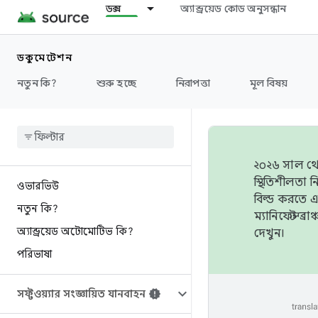
ডক্স
অ্যান্ড্রয়েড কোড অনুসন্ধান
ডকুমেন্টেশন
নতুন কি?
শুরু হচ্ছে
নিরাপত্তা
মূল বিষয়
২০২৬ সাল থেক
স্থিতিশীলতা
ওভারভিউ
বিল্ড করতে 
নতুন কি?
ম্যানিফেস্ট 
অ্যান্ড্রয়েড অটোমোটিভ কি?
দেখুন।
পরিভাষা
সফ্টওয়্যার সংজ্ঞায়িত যানবাহন