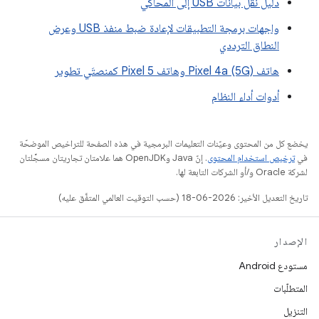
دليل نقل بيانات USB إلى المحاكي
واجهات برمجة التطبيقات لإعادة ضبط منفذ USB وعرض
النطاق الترددي
هاتف Pixel 4a (5G)‎ وهاتف Pixel 5 كمنصتَي تطوير
أدوات أداء النظام
يخضع كل من المحتوى وعيّنات التعليمات البرمجية في هذه الصفحة للتراخيص الموضحّة
في
ترخيص استخدام المحتوى
. إنّ Java وOpenJDK هما علامتان تجاريتان مسجَّلتان
لشركة Oracle و/أو الشركات التابعة لها.
تاريخ التعديل الأخير: 2026-06-18 (حسب التوقيت العالمي المتفَّق عليه)
الإصدار
مستودع Android
المتطلّبات
التنزيل