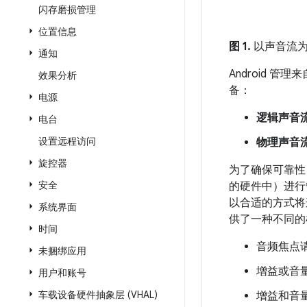
闪存磨损管理
位置信息
图 1.
以声音流为
通知
Android 
效果分析
备：
电源
逻辑声音
电台
设置远程访问
物理声音
旋控器
为了确保可靠性
安全
的硬件中）进行
以合适的方式将
系统界面
供了一种不同的机制
时间
音频焦点
未捆绑应用
增益或音
用户和账号
车载设备硬件抽象层 (VHAL)
增益和音