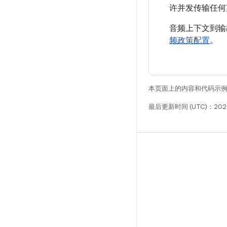
许并发传输任何
音频上下文到输
频政策配置
。
本页面上的内容和代码示
最后更新时间 (UTC)：2025
构建
Android 代码库
要求
下载
预览二进制文件