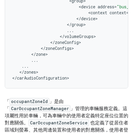
<
group
<
device
address
=
"bus_7
<
context
context
=
"
<
/
device
<
/
group
...
<
/
volumeGroups
<
/
zoneConfig
<
/
zoneConfigs
<
/
zone
...
...
<
/
zones
>

<
/
carAudioConfiguration
「
occupantZoneId
」是由
「
CarOccupantZoneManager
」管理的車輛服務定義。這
項屬性用於車輛，可為車輛中的使用者定義特定座位位置的
對應關係。
CarOccupantZoneService
也定義了從居住者
區域到螢幕、其他周邊裝置和使用者的對應關係，使用者登