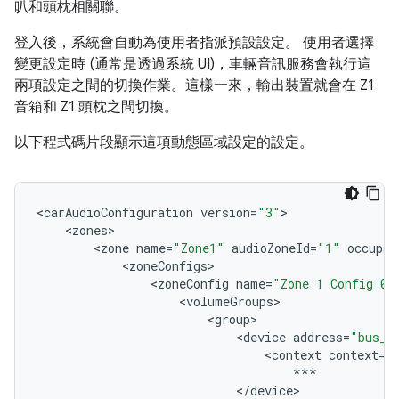
叭和頭枕相關聯。
登入後，系統會自動為使用者指派預設設定。 使用者選擇
變更設定時 (通常是透過系統 UI)，車輛音訊服務會執行這
兩項設定之間的切換作業。這樣一來，輸出裝置就會在 Z1
音箱和 Z1 頭枕之間切換。
以下程式碼片段顯示這項動態區域設定的設定。
<
carAudioConfiguration
version
=
"3"
<
zones
<
zone
name
=
"Zone1"
audioZoneId
=
"1"
occupan
<
zoneConfigs
<
zoneConfig
name
=
"Zone 1 Config 0"
<
volumeGroups
<
group
<
device
address
=
"bus_1
<
context
context
=
"
***
<
/
device