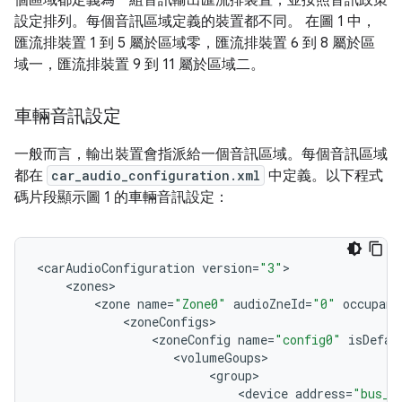
設定排列。每個音訊區域定義的裝置都不同。 在圖 1 中，
匯流排裝置 1 到 5 屬於區域零，匯流排裝置 6 到 8 屬於區
域一，匯流排裝置 9 到 11 屬於區域二。
車輛音訊設定
一般而言，輸出裝置會指派給一個音訊區域。每個音訊區域
都在
car_audio_configuration.xml
中定義。以下程式
碼片段顯示圖 1 的車輛音訊設定：
<
carAudioConfiguration
version
=
"3"
<
zones
<
zone
name
=
"Zone0"
audioZneId
=
"0"
occupant
<
zoneConfigs
<
zoneConfig
name
=
"config0"
isDefau
<
volumeGoups
<
group
<
device
address
=
"bus_1