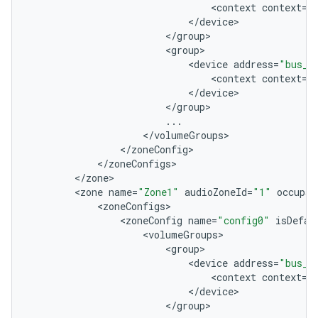
<
context
context
=
"
<
/
device
<
/
group
<
group
<
device
address
=
"bus_2
<
context
context
=
"
<
/
device
<
/
group
...
<
/
volumeGroups
<
/
zoneConfig
<
/
zoneConfigs
<
/
zone
<
zone
name
=
"Zone1"
audioZoneId
=
"1"
occupan
<
zoneConfigs
<
zoneConfig
name
=
"config0"
isDefau
<
volumeGroups
<
group
<
device
address
=
"bus_6
<
context
context
=
"
<
/
device
<
/
group