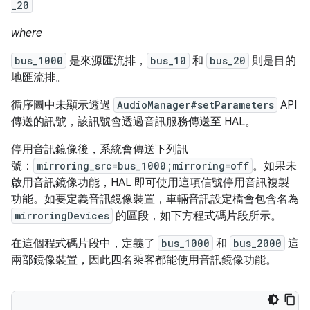
_20
where
bus_1000
是來源匯流排，
bus_10
和
bus_20
則是目的
地匯流排。
循序圖中未顯示透過
AudioManager#setParameters
API
傳送的訊號，該訊號會透過音訊服務傳送至 HAL。
停用音訊鏡像後，系統會傳送下列訊
號：
mirroring_src=bus_1000;mirroring=off
。如果未
啟用音訊鏡像功能，HAL 即可使用這項信號停用音訊複製
功能。如要定義音訊鏡像裝置，車輛音訊設定檔會包含名為
mirroringDevices
的區段，如下方程式碼片段所示。
在這個程式碼片段中，定義了
bus_1000
和
bus_2000
這
兩部鏡像裝置，因此四名乘客都能使用音訊鏡像功能。