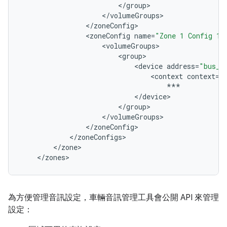
<
/
group
<
/
volumeGroups
<
/
zoneConfig
<
zoneConfig
name
=
"Zone 1 Config 1"
<
volumeGroups
<
group
<
device
address
=
"bus_1
<
context
context
=
"
***
<
/
device
<
/
group
<
/
volumeGroups
<
/
zoneConfig
<
/
zoneConfigs
<
/
zone
<
/
zones
為方便管理音訊設定，車輛音訊管理工具會公開 API 來管理
設定：