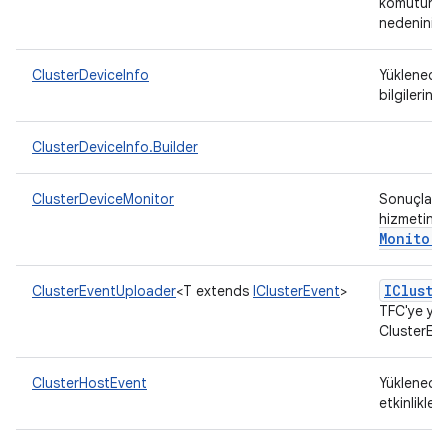
komutun d
nedenini te
ClusterDeviceInfo
Yüklenece
bilgilerini
ClusterDeviceInfo.Builder
ClusterDeviceMonitor
Sonuçları 
hizmetine 
Monitor
ICluste
ClusterEventUploader
<T extends
IClusterEvent
>
TFC'ye yü
ClusterEve
ClusterHostEvent
Yüklenece
etkinlikler