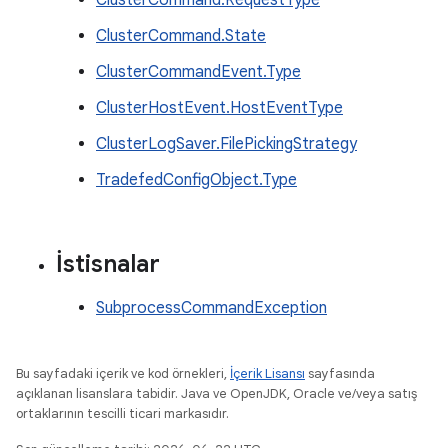
ClusterCommand.RequestType
ClusterCommand.State
ClusterCommandEvent.Type
ClusterHostEvent.HostEventType
ClusterLogSaver.FilePickingStrategy
TradefedConfigObject.Type
İstisnalar
SubprocessCommandException
Bu sayfadaki içerik ve kod örnekleri,
İçerik Lisansı
sayfasında
açıklanan lisanslara tabidir. Java ve OpenJDK, Oracle ve/veya satış
ortaklarının tescilli ticari markasıdır.