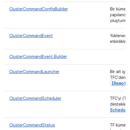
ClusterCommandConfigBuilder
Bir küme k
yapılandır
oluşturmaya
ClusterCommandEvent
Yüklenece
etkinlikler
ClusterCommandEvent.Builder
ClusterCommandLauncher
Bir alt işle
TFC'den k
IRemote
ClusterCommandScheduler
TFC'yi (Tr
desteklem
Schedul
ClusterCommandStatus
TF kümesin