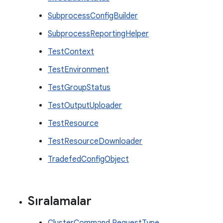
SubprocessConfigBuilder
SubprocessReportingHelper
TestContext
TestEnvironment
TestGroupStatus
TestOutputUploader
TestResource
TestResourceDownloader
TradefedConfigObject
Sıralamalar