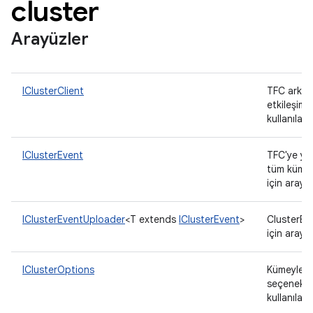
cluster
Arayüzler
IClusterClient
TFC arka 
etkileşim 
kullanılan
IClusterEvent
TFC'ye yü
tüm küme e
için arayü
IClusterEventUploader
<T extends
IClusterEvent
>
ClusterEv
için arayü
IClusterOptions
Kümeyle ilg
seçenekler
kullanılan