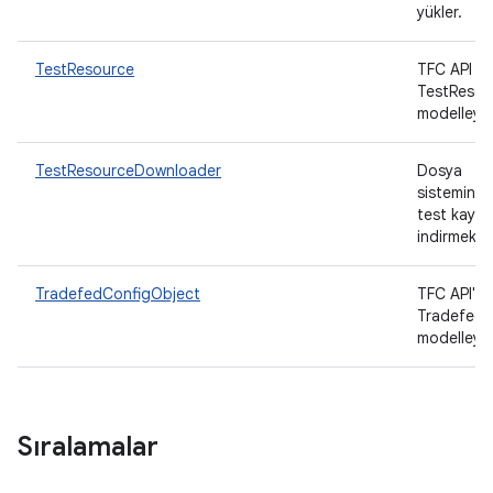
yükler.
TestResource
TFC API t
TestResou
modelleyen
TestResourceDownloader
Dosya
sistemind
test kayna
indirmek iç
TradefedConfigObject
TFC API'ni
TradefedC
modelleyen
Sıralamalar