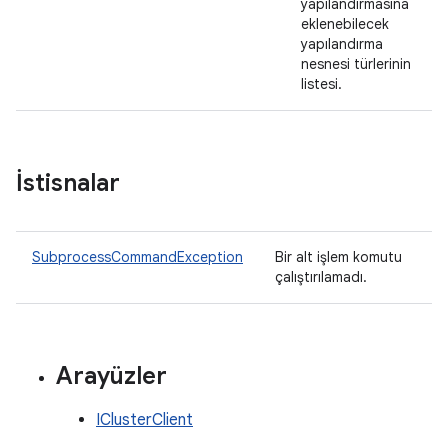
yapılandırmasına
eklenebilecek
yapılandırma
nesnesi türlerinin
listesi.
İstisnalar
SubprocessCommandException
Bir alt işlem komutu
çalıştırılamadı.
Arayüzler
IClusterClient