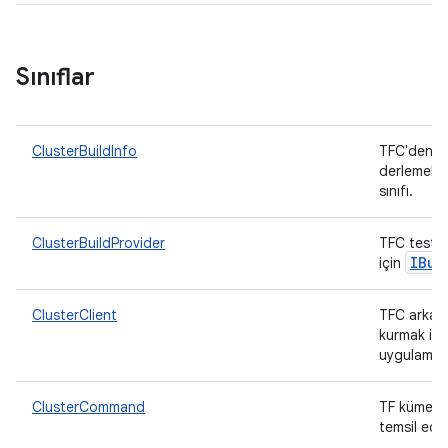
Sınıflar
ClusterBuildInfo
TFC'den yö
derlemeler
sınıfı.
ClusterBuildProvider
TFC test k
IBui
için
ClusterClient
TFC arka u
kurmak iç
uygulamas
ClusterCommand
TF kümesin
temsil ede