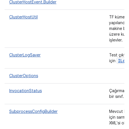
ClusterHostEvent.Builder
ClusterHostUtil
TF kümesi 
yapılandır
makine bilg
üzere kulla
işlevler.
ClusterLogSaver
Test çıktı
ILog
için
ClusterOptions
InvocationStatus
Çağırma d
bir sınıf.
SubprocessConfigBuilder
Mevcut bir
için sarma
XML'si olu