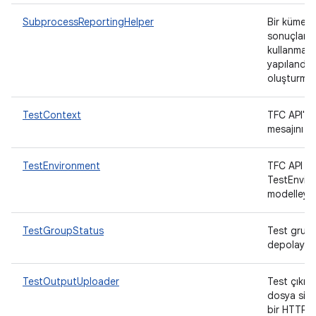
SubprocessReportingHelper
Bir küme k
sonuçları r
kullanmak 
yapılandır
oluşturmaya
TestContext
TFC API'n
mesajını mo
TestEnvironment
TFC API t
TestEnviro
modelleyen
TestGroupStatus
Test grub
depolayan 
TestOutputUploader
Test çıkışı
dosya sis
bir HTTP(S