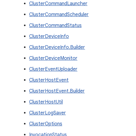
ClusterCommandLauncher
ClusterCommandScheduler
ClusterCommandStatus
ClusterDeviceInfo
ClusterDeviceInfo.Builder
ClusterDeviceMonitor
ClusterEventUploader
ClusterHostEvent
ClusterHostEvent.Builder
ClusterHostUtil
ClusterLogSaver
ClusterOptions
InvocationStatus