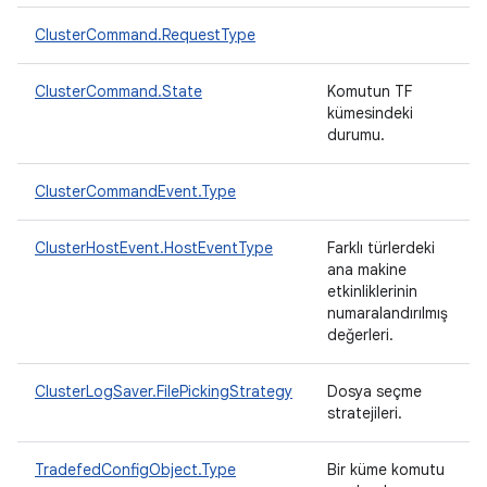
ClusterCommand.RequestType
ClusterCommand.State
Komutun TF
kümesindeki
durumu.
ClusterCommandEvent.Type
ClusterHostEvent.HostEventType
Farklı türlerdeki
ana makine
etkinliklerinin
numaralandırılmış
değerleri.
ClusterLogSaver.FilePickingStrategy
Dosya seçme
stratejileri.
TradefedConfigObject.Type
Bir küme komutu