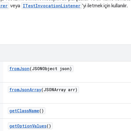
rer
veya
ITestInvocationListener
'yi iletmek için kullanılır.
from
Json
(JSONObject json)
from
Json
Array
(JSONArray arr)
get
Class
Name
()
get
Option
Values
()