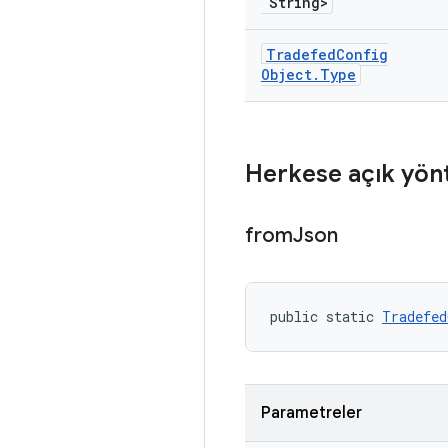
String>
Tradefed
Config
Object
.
Type
Herkese açık yön
from
Json
public static 
Tradefed
Parametreler