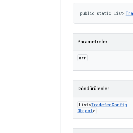
public static List<
Tra
Parametreler
arr
Döndürülenler
List<
Tradefed
Config
Object
>