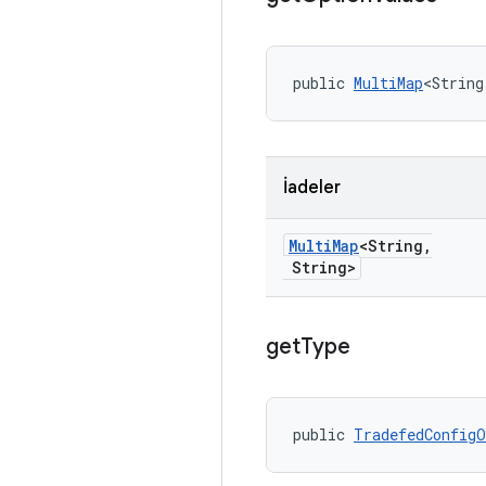
public 
MultiMap
<String
İadeler
Multi
Map
<String
,
String>
get
Type
public 
TradefedConfig