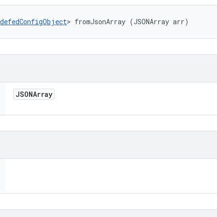
defedConfigObject
> fromJsonArray (JSONArray arr)
JSONArray