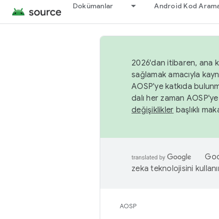
Dokümanlar
Android Kod Arama
2026'dan itibaren, ana k
sağlamak amacıyla kayn
AOSP'ye katkıda bulunm
dalı her zaman AOSP'ye 
değişiklikler
başlıklı maka
Goog
zeka teknolojisini kullanı
AOSP