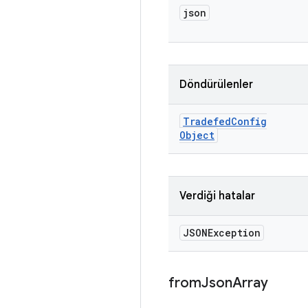
json
Döndürülenler
Tradefed
Config
Object
Verdiği hatalar
JSONException
from
Json
Array