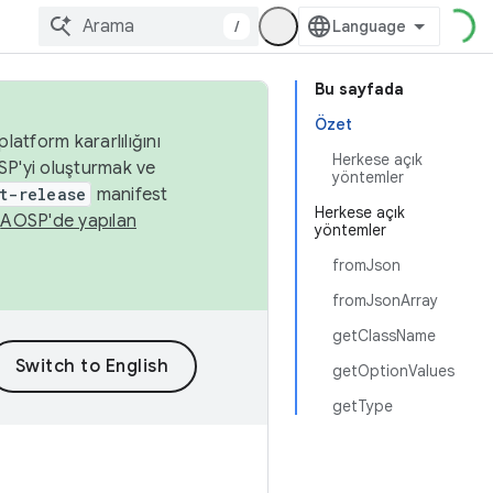
/
Bu sayfada
Özet
latform kararlılığını
Herkese açık
SP'yi oluşturmak ve
yöntemler
t-release
manifest
Herkese açık
n
AOSP'de yapılan
yöntemler
fromJson
fromJsonArray
getClassName
getOptionValues
getType