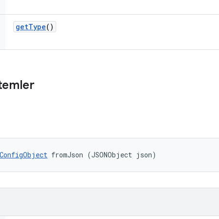
get
Type
()
temler
ConfigObject
 fromJson (JSONObject json)