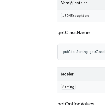
Verdiği hatalar
JSONException
get
Class
Name
public String getClas
İadeler
String
get
Option
Values