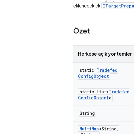
eklenecek ek
ITargetPrepa
Özet
Herkese açık yöntemler
static
Tradefed
Config
Object
static List<
Tradefed
Config
Object
>
String
Multi
Map
<String
,