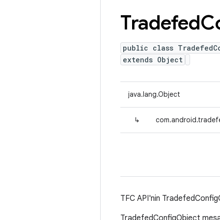
Tradefed
C
public class TradefedC
extends Object
java.lang.Object
↳
com.android.tradef
TFC API'nin TradefedConfigOb
TradefedConfigObject mesajı