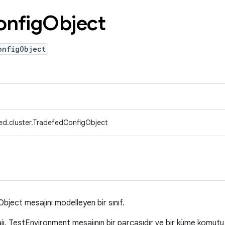
onfig
Object
onfigObject
ed.cluster.TradefedConfigObject
ject mesajını modelleyen bir sınıf.
, TestEnvironment mesajının bir parçasıdır ve bir küme komutu 