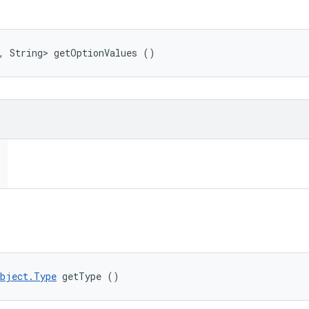
, String> getOptionValues ()
Object.Type
 getType ()