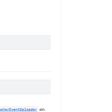
usterEventUploader
alın.