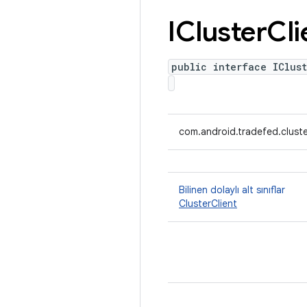
ICluster
Cli
public interface IClust
com.android.tradefed.cluster
Bilinen dolaylı alt sınıflar
ClusterClient