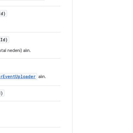
Id)
d
Id)
al nedeni) alın.
erEventUploader
alın.
d)