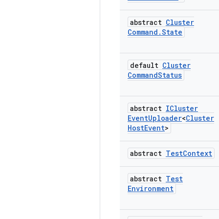
abstract
Cluster
Command
.
State
default
Cluster
Command
Status
abstract
ICluster
Event
Uploader
<
Cluster
Host
Event
>
abstract
Test
Context
abstract
Test
Environment