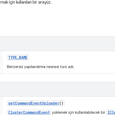
ak için kullanılan bir arayüz.
TYPE
_
NAME
Benzersiz yapılandırma nesnesi türü adı.
get
Command
Event
Uploader
()
ClusterCommandEvent
ICl
yüklemek için kullanılabilecek bir