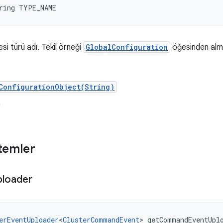
ring TYPE_NAME
i türü adı. Tekil örneği
GlobalConfiguration
öğesinden almak 
ConfigurationObject(String)
"
temler
ploader
erEventUploader
<
ClusterCommandEvent
> getCommandEventUpl