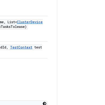
me
,
List<
Cluster
Device
x
Tasks
Tolease)
nd
Id
,
Test
Context
test