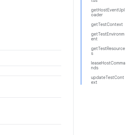
tus
getHostEventUpl
oader
getTestContext
getTestEnvironm
ent
getTestResource
s
leaseHostComma
nds
updateTestCont
ext