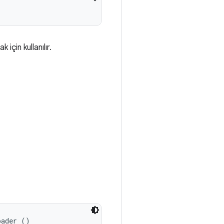
için kullanılır.
oader ()