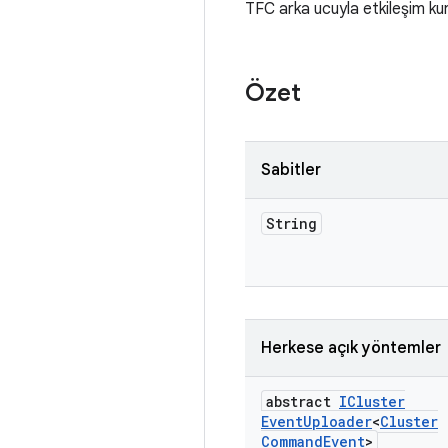
TFC arka ucuyla etkileşim kurm
Özet
Sabitler
String
Herkese açık yöntemler
abstract
ICluster
Event
Uploader
<
Cluster
Command
Event
>