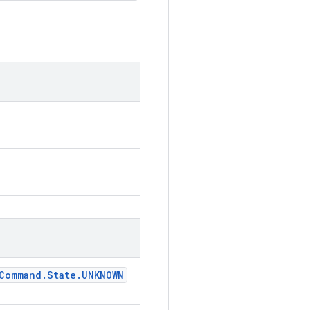
Command
.
State
.
UNKNOWN