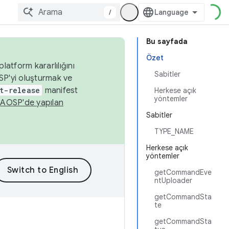
/
Bu sayfada
Özet
latform kararlılığını
Sabitler
SP'yi oluşturmak ve
t-release
manifest
Herkese açık
yöntemler
n
AOSP'de yapılan
Sabitler
TYPE_NAME
Herkese açık
yöntemler
getCommandEve
ntUploader
getCommandSta
te
getCommandSta