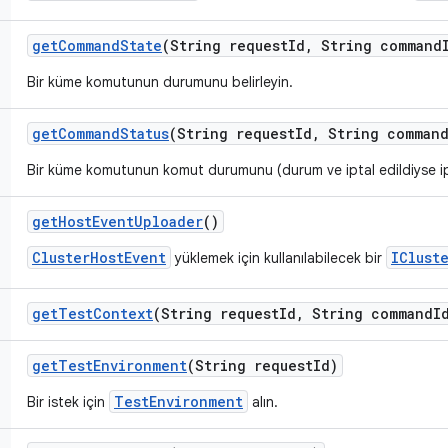
get
Command
State
(String request
Id
,
String command
Bir küme komutunun durumunu belirleyin.
get
Command
Status
(String request
Id
,
String comman
Bir küme komutunun komut durumunu (durum ve iptal edildiyse ipt
get
Host
Event
Uploader
()
ClusterHostEvent
IClust
yüklemek için kullanılabilecek bir
get
Test
Context
(String request
Id
,
String command
I
get
Test
Environment
(String request
Id)
TestEnvironment
Bir istek için
alın.