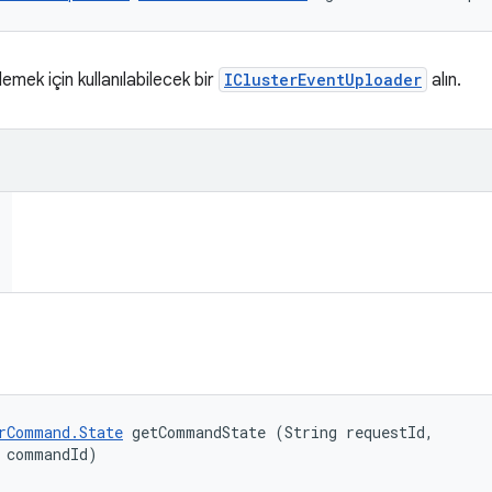
emek için kullanılabilecek bir
IClusterEventUploader
alın.
rCommand.State
 getCommandState (String requestId, 

 commandId)