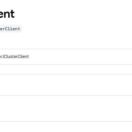
ent
erClient
.IClusterClient