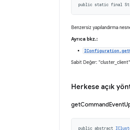
public static final St
Benzersiz yapılandırma nesnes
Ayrıca bkz.:
IConfiguration.get
Sabit Değer: "cluster_client
Herkese açık yön
get
Command
Event
U
public abstract 
IClust