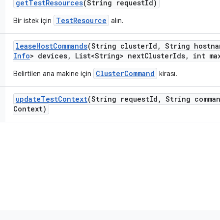
get
Test
Resources
(String request
Id)
TestResource
Bir istek için
alın.
lease
Host
Commands
(String cluster
Id
,
String hostna
Info
> devices
,
List<String> next
Cluster
Ids
,
int ma
ClusterCommand
Belirtilen ana makine için
kirası.
update
Test
Context
(String request
Id
,
String comma
Context)