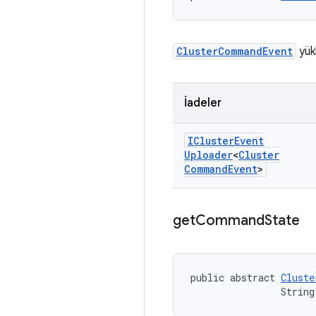
ClusterCommandEvent
yükl
İadeler
ICluster
Event
Uploader
<
Cluster
Command
Event
>
get
Command
State
public abstract 
Cluste
                String