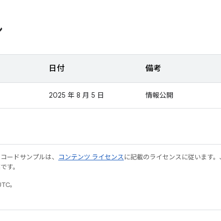
ン
日付
備考
2025 年 8 月 5 日
情報公開
やコードサンプルは、
コンテンツ ライセンス
に記載のライセンスに従います。Java
標です。
UTC。