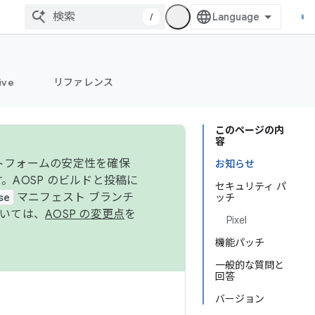
/
ive
リファレンス
このページの内
容
ットフォームの安定性を確保
お知らせ
す。AOSP のビルドと投稿に
セキュリティ パ
se
マニフェスト ブランチ
ッチ
ついては、
AOSP の変更点
を
Pixel
機能パッチ
一般的な質問と
回答
バージョン