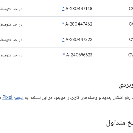
C
A-280447148
*
در حد متوسط
C
A-280447462
*
در حد متوسط
C
A-280447322
*
در حد متوسط
C
A-240696623
*
در حد متوسط
بردی
د رفع اشکال جدید و وصله‌های کاربردی موجود در این نسخه، به
انجمن Pixel
مر
 متداول