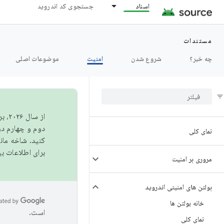
اسناد
جستجوی کد اندروید
مستندات
چه خبر؟
شروع شدن
امنیت
موضوعات اصلی
از 
دوم و چهارم در AOSP منتشر خواهیم کرد. برای ساخت و مشارکت در 
نمای کلی
کنید. شاخه ما
برای اطلاعات ب
مروری بر امنیت
بولتن های امنیتی اندروید
خانه بولتن ها
است.
نمای کلی