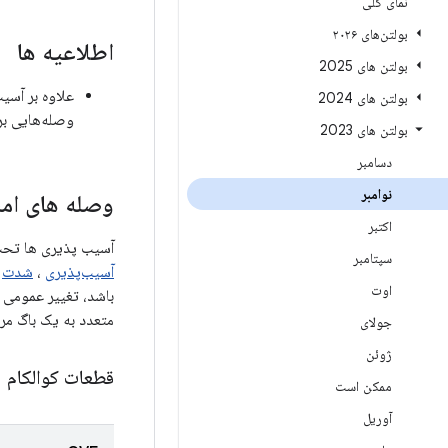
نمای کلی
بولتن‌های ۲۰۲۶
اطلاعیه ها
بولتن های 2025
بولتن های 2024
وصله‌هایی بر
بولتن های 2023
دسامبر
نوامبر
وصله های امن
اکتبر
آسیب پذیری ها تحت مؤل
سپتامبر
آسیب‌پذیری
،
شدت
اوت
متعدد به یک باگ مر
جولای
ژوئن
قطعات کوالکام
ممکن است
آوریل