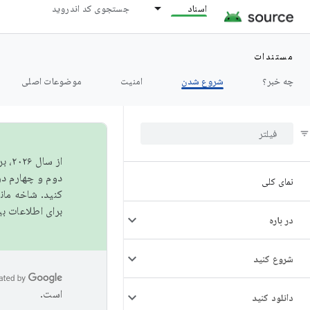
اسناد
جستجوی کد اندروید
مستندات
چه خبر؟
شروع شدن
امنیت
موضوعات اصلی
از 
دوم و چهارم در AOSP منتشر خواهیم کرد. برای ساخت و مشارکت در 
نمای کلی
کنید. شاخه ما
برای اطلاعات ب
در باره
شروع کنید
است.
دانلود کنید