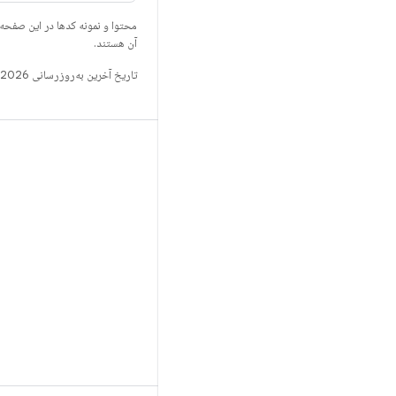
محتوا و نمونه کدها در این صفحه
آن هستند.
تاریخ آخرین به‌روزرسانی 2026-06-18 به‌وقت ساعت هماهنگ جهانی.
ساخت
مخزن Android
الزامات
بارگیری
پیش‌نمایش کدهای دودویی
تصاویر تنظیمات کارخانه
کدهای دودویی درایور
GitHub