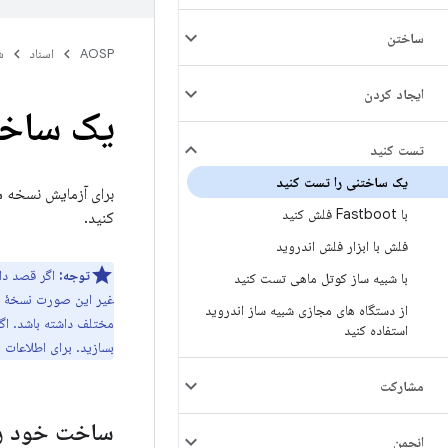
ساختن
AOSP
اسناد
ش
ايجاد كردن
یک ساخت
تست کنید
یک ساختنی را تست کنید
برای آزمایش نسخه س
با Fastboot فلش کنید
کنید.
فلش با ابزار فلش اندروید
توجه:
اگر قصد دار
با شبیه ساز کوتل ماهی تست کنید
غیر این صورت نسخهٔ سا
از دستگاه های مجازی شبیه ساز اندروید
مختلف داشته باشد. اگر در این مرحله فایل‌های با
استفاده کنید
بسازید. برای اطلاعات ب
مشارکت
ساخت خود را 
انجمن