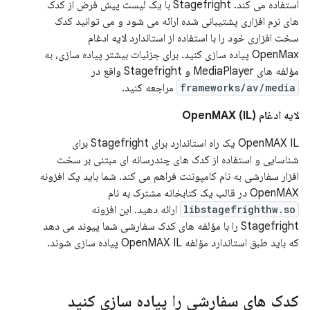
استفاده می کند. Stagefright با یک لیست پیش فرض از کدک
های نرم افزاری پشتیبانی شده ارائه می شود و می توانید کدک
سخت افزاری خود را با استفاده از استاندارد لایه ادغام
OpenMax پیاده سازی کنید. برای جزئیات بیشتر پیاده سازی، به
مؤلفه های MediaPlayer و Stagefright واقع در
frameworks/av/media
مراجعه کنید.
لایه ادغام OpenMAX (IL)
OpenMAX IL یک راه استاندارد برای Stagefright برای
شناسایی و استفاده از کدک های چندرسانه ای مبتنی بر سخت
افزار سفارشی به نام کامپوننت فراهم می کند. شما باید یک افزونه
OpenMAX در قالب یک کتابخانه مشترک به نام
libstagefrighthw.so
ارائه دهید. این افزونه
Stagefright را با مؤلفه های کدک سفارشی شما پیوند می دهد
که باید طبق استاندارد مؤلفه OpenMAX IL پیاده سازی شوند.
کدک های سفارشی را پیاده سازی کنید