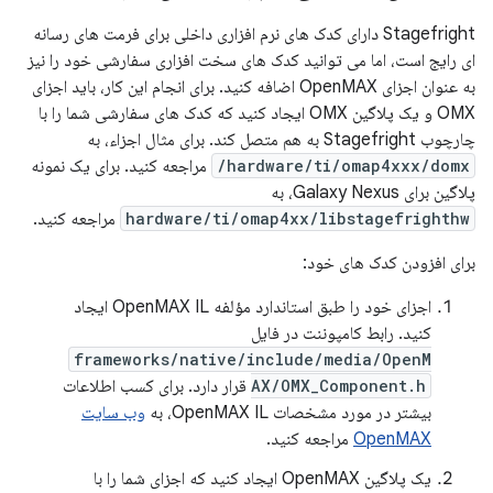
Stagefright دارای کدک های نرم افزاری داخلی برای فرمت های رسانه
ای رایج است، اما می توانید کدک های سخت افزاری سفارشی خود را نیز
به عنوان اجزای OpenMAX اضافه کنید. برای انجام این کار، باید اجزای
OMX و یک پلاگین OMX ایجاد کنید که کدک های سفارشی شما را با
چارچوب Stagefright به هم متصل کند. برای مثال اجزاء، به
hardware/ti/omap4xxx/domx/
مراجعه کنید. برای یک نمونه
پلاگین برای Galaxy Nexus، به
hardware/ti/omap4xx/libstagefrighthw
مراجعه کنید.
برای افزودن کدک های خود:
اجزای خود را طبق استاندارد مؤلفه OpenMAX IL ایجاد
کنید. رابط کامپوننت در فایل
frameworks/native/include/media/OpenM
AX/OMX_Component.h
قرار دارد. برای کسب اطلاعات
بیشتر در مورد مشخصات OpenMAX IL، به
وب سایت
OpenMAX
مراجعه کنید.
یک پلاگین OpenMAX ایجاد کنید که اجزای شما را با