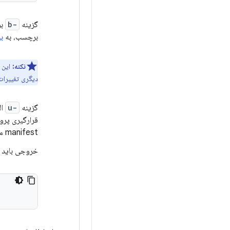
گزینه
-b
بر
برچسب، به
ب
نکته:
این 
دیگری تغییرات ایجاد کنید، باید کلاینت o
گزینه
-u
ال
manifest مشخص نشده است، بنابراین دستور از فایل manifest پیش‌فرض (
خروجی باید ح