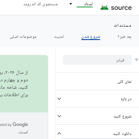
اسناد
جستجوی کد اندروید
مستندات
چه خبر؟
شروع شدن
امنیت
موضوعات اصلی
از 
دوم و چهارم در AOSP منتشر خواهیم کرد. برای ساخت و مشارکت در 
نمای کلی
کنید. شاخه ما
برای اطلاعات ب
در باره
شروع کنید
است.
دانلود کنید