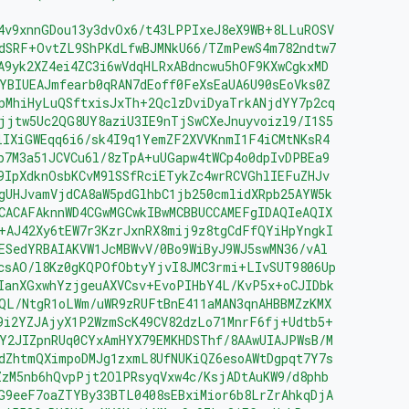
4v9xnnGDou13y3dvOx6/t43LPPIxeJ8eX9WB+8LLuROSV
dSRF+OvtZL9ShPKdLfwBJMNkU66/TZmPewS4m782ndtw7
A9yk2XZ4ei4ZC3i6wVdqHLRxABdncwu5hOF9KXwCgkxMD
YBIUEAJmfearb0qRAN7dEoff0FeXsEaUA6U90sEoVks0Z
pMhiHyLuQSftxisJxTh+2QclzDviDyaTrkANjdYY7p2cq
jjtw5Uc2QG8UY8aziU3IE9nTjSwCXeJnuyvoizl9/I1S5
lIXiGWEqq6i6/sk4I9q1YemZF2XVVKnmI1F4iCMtNKsR4
p7M3a51JCVCu6l/8zTpA+uUGapw4tWCp4o0dpIvDPBEa9
9IpXdknOsbKCvM9lSSfRciETykZc4wrRCVGhlIEFuZHJv
gUHJvamVjdCA8aW5pdGlhbC1jb250cmlidXRpb25AYW5k
CACAFAknnWD4CGwMGCwkIBwMCBBUCCAMEFgIDAQIeAQIX
+AJ42Xy6tEW7r3KzrJxnRX8mij9z8tgCdFfQYiHpYngkI
ESedYRBAIAKVW1JcMBWvV/0Bo9WiByJ9WJ5swMN36/vAl
csAO/l8Kz0gKQPOfObtyYjvI8JMC3rmi+LIvSUT9806Up
IanXGxwhYzjgeuAXVCsv+EvoPIHbY4L/KvP5x+oCJIDbk
QL/NtgR1oLWm/uWR9zRUFtBnE411aMAN3qnAHBBMZzKMX
9i2YZJAjyX1P2WzmScK49CV82dzLo71MnrF6fj+Udtb5+
Y2JIZpnRUq0CYxAmHYX79EMKHDSThf/8AAwUIAJPWsB/M
dZhtmQXimpoDMJg1zxmL8UfNUKiQZ6esoAWtDgpqt7Y7s
ZzM5nb6hQvpPjt2OlPRsyqVxw4c/KsjADtAuKW9/d8phb
G9eeF7oaZTYBy33BTL0408sEBxiMior6b8LrZrAhkqDjA