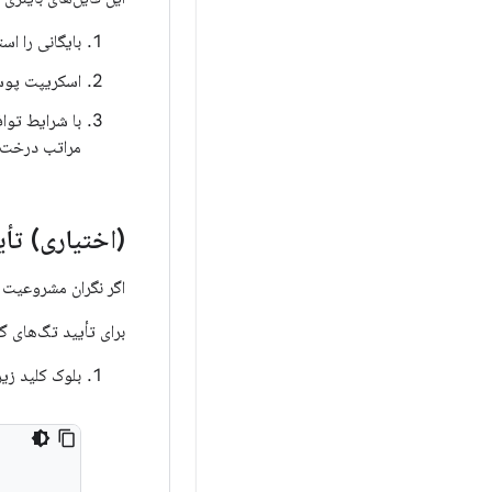
بایگانی را اس
اسکریپت پوسته‌ی
با شرایط توا
مراتب درخت 
(اختیاری) تأی
اگر نگران مشروعیت ک
برای تأیید تگ‌های گ
بلوک کلید زیر