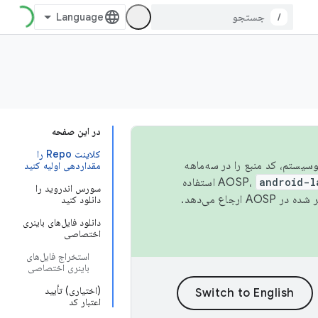
/
در این صفحه
کلاینت Repo را
 اکوسیستم، کد منبع را در سه‌ماهه
مقداردهی اولیه کنید
android-l
استفاده
سورس اندروید را
همیشه به جدیدترین نسخه منتشر شده در AOSP ارجاع می‌دهد.
دانلود کنید
دانلود فایل‌های باینری
اختصاصی
استخراج فایل‌های
باینری اختصاصی
(اختیاری) تأیید
اعتبار کد