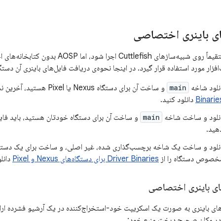
های باینری اختصاصی
AOSP می‌تواند مستقیماً روی شبیه‌سازهای ish
فزار مورد استفاده قرار گیرد. در اینجا نحوه‌ی دریافت فایل‌های باینری آن دست
انلود شاخه
main
و ساخت آن برای دستگاه Nexus یا Pixel هستید، آخرین نسخه‌های باینری را از
دانلود کنید.
انلود و ساخت شاخه
main
و ساخت آن برای دستگاه خودتان هستید، باید فا
دهید.
مخصوص دستگاه را از
Driver Binaries برای دستگاه‌های Nexus و Pixel
دانلو
ای باینری اختصاصی
های باینری به صورت یک اسکریپت خود-استخراج‌کننده در یک آرشیو فشرده ارائه
ی در مکان صحیح درخت منبع خود: