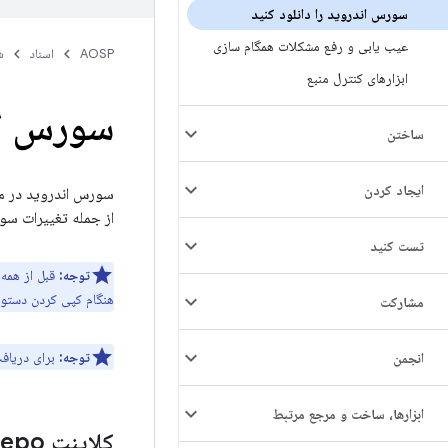
سورس اندروید را دانلود کنید
عیب یابی و رفع مشکلات همگام سازی
AOSP
اسناد
ش
ابزارهای کنترل منبع
سورس اند
ساختن
ايجاد كردن
سورس اندروید در مج
از جمله تغییرات سو
تست کنید
توجه:
قبل از همه
هنگام کپی کردن دستور
مشارکت
توجه:
برای دریاف
انجمن
ابزارها، ساخت و مرجع مرتبط
کلاینت Repo را مقداردهی اولیه کنید