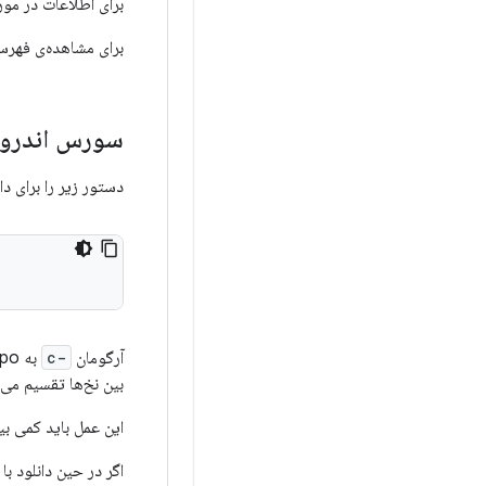
برای اطلاعات در مو
برای مشاهده‌ی فهرستی ا
سورس اندروید
دستور زیر را برای د
آرگومان
-c
به Repo دستور می‌دهد که شاخه مانیفست فعلی را از سرور دریافت کند. دستور
بین نخ‌ها تقسیم می‌
این عمل باید کمی ب
اگر در حین دانلود ب