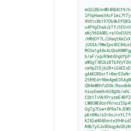
mQGiBEnnWD4RBACt9/h
lFhpHawsVAcFlmi7f7j
8tR1cXb197Ob8kOfQB3
u4PVgChaAJzTYJ1EG+U
wNj96SA8BL+a1OoEUUf
/HMdOY7LJlHaqtXmZxX
jU5SA/9WwIps4SC84ie
MGSa1gA8s4iQbsKNWPg
b/aF/ygcR8mh5hgUfpF
aWQgT3BlbiBTb3VyY2U
cm9pZC5jb20+iGAEExE
gAAKCRDorT+BmrEOeNr
2t09Ed+9Bm4gmEO5Ag0
QN4mWRhfzDOk/Rosdb0
hisyEmmHv6U8gUb/xHL
C2b1TvVk9PryzmE4BPI
LWBGWE0znfRrnczI5p4
OgTg7Cow+8PRaTkJEW5
pK+KMs/s3r6nJrnYLTf
KZ8laHRARonte394hid
N8bTyOJo856qg4oOEzK