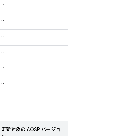
11
11
11
11
11
11
更新対象の AOSP バージョ