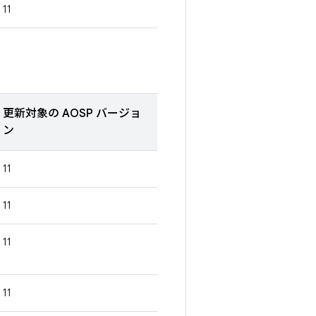
11
更新対象の AOSP バージョ
ン
11
11
11
11