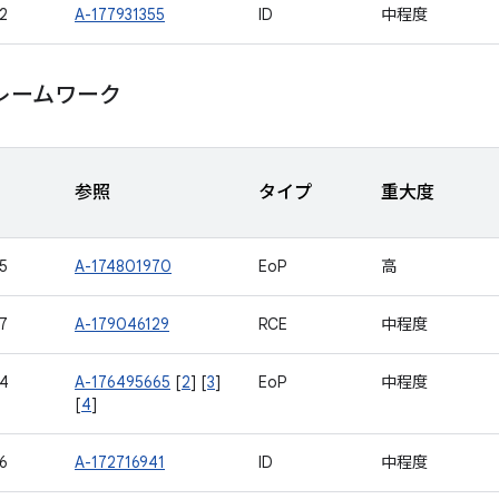
2
A-177931355
ID
中程度
レームワーク
参照
タイプ
重大度
5
A-174801970
EoP
高
7
A-179046129
RCE
中程度
4
A-176495665
[
2
] [
3
]
EoP
中程度
[
4
]
6
A-172716941
ID
中程度