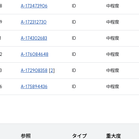
8
A-173473906
ID
中程度
9
A-172312730
ID
中程度
1
A-174302683
ID
中程度
2
A-176084648
ID
中程度
3
A-172908358
[
2
]
ID
中程度
6
A-175894436
ID
中程度
参照
タイプ
重大度