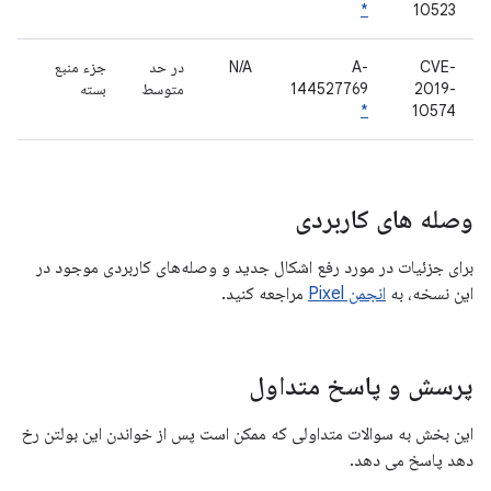
*
10523
CVE-
A-
N/A
در حد
جزء منبع
2019-
144527769
متوسط
بسته
*
10574
وصله های کاربردی
برای جزئیات در مورد رفع اشکال جدید و وصله‌های کاربردی موجود در
این نسخه، به
انجمن Pixel
مراجعه کنید.
پرسش و پاسخ متداول
این بخش به سوالات متداولی که ممکن است پس از خواندن این بولتن رخ
دهد پاسخ می دهد.