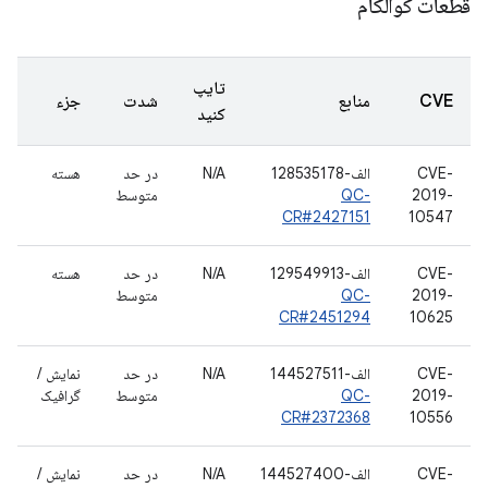
قطعات کوالکام
تایپ
CVE
منابع
شدت
جزء
کنید
CVE-
الف-128535178
N/A
در حد
هسته
2019-
QC-
متوسط
CR#2427151
10547
CVE-
الف-129549913
N/A
در حد
هسته
2019-
QC-
متوسط
CR#2451294
10625
CVE-
الف-144527511
N/A
در حد
نمایش /
2019-
QC-
متوسط
گرافیک
CR#2372368
10556
CVE-
الف-144527400
N/A
در حد
نمایش /