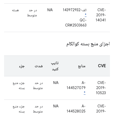
CVE-
الف-143972932
N/A
در حد
هسته
2019-
*
متوسط
QC-
14041
CR#2503663
اجزای منبع بسته کوالکام
تایپ
CVE
منابع
شدت
جزء
کنید
CVE-
A-
N/A
در حد
جزء منبع
2019-
144527079
متوسط
بسته
*
10523
CVE-
A-
N/A
در حد
جزء منبع
2019-
144528025
متوسط
بسته