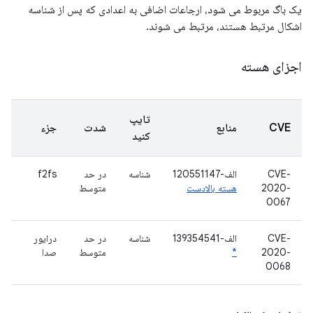
یک باگ مربوط می شود، ارجاعات اضافی به اعدادی که پس از شناسه
اشکال مرتبط هستند، مرتبط می شوند.
اجزای هسته
تایپ
CVE
منابع
شدت
جزء
کنید
CVE-
الف-120551147
شناسه
در حد
f2fs
2020-
هسته بالادست
متوسط
0067
CVE-
الف-139354541
شناسه
در حد
درایور
2020-
*
متوسط
صدا
0068