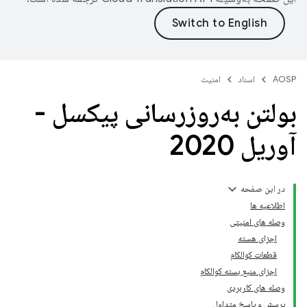
AOSP
اسناد
امنیت
بولتن به‌روزرسانی پیکسل -
آوریل 2020
در این صفحه
اطلاعیه ها
وصله های امنیتی
اجزای هسته
قطعات کوالکام
اجزای منبع بسته کوالکام
وصله های کاربردی
پرسش و پاسخ متداول