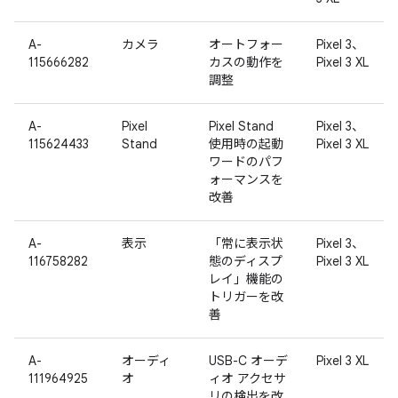
A-
カメラ
オートフォー
Pixel 3、
115666282
カスの動作を
Pixel 3 XL
調整
A-
Pixel
Pixel Stand
Pixel 3、
115624433
Stand
使用時の起動
Pixel 3 XL
ワードのパフ
ォーマンスを
改善
A-
表示
「常に表示状
Pixel 3、
116758282
態のディスプ
Pixel 3 XL
レイ」機能の
トリガーを改
善
A-
オーディ
USB-C オーデ
Pixel 3 XL
111964925
オ
ィオ アクセサ
リの検出を改