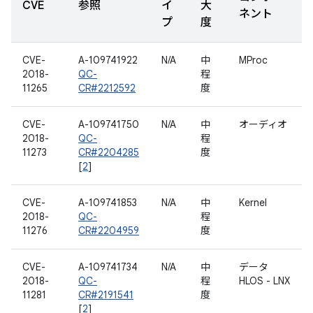
CVE
参照
イ
大
ネント
プ
度
CVE-
A-109741922
N/A
中
MProc
2018-
QC-
程
11265
CR#2212592
度
CVE-
A-109741750
N/A
中
オーディオ
2018-
QC-
程
11273
CR#2204285
度
[
2
]
CVE-
A-109741853
N/A
中
Kernel
2018-
QC-
程
11276
CR#2204959
度
CVE-
A-109741734
N/A
中
データ
2018-
QC-
程
HLOS - LNX
11281
CR#2191541
度
[
2
]