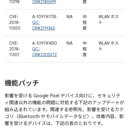
11298
CR#2180699
度
CVE-
A-109741735
N/A
中
WLAN ホス
2018-
QC-
程
ト
11300
CR#2191365
度
CVE-
A-109741830
N/A
中
WLAN ホス
2018-
QC-
程
ト
11301
CR#2205372
度
機能パッチ
影響を受ける Google Pixel デバイス向けに、セキュリテ
ィ関連以外の機能の問題に対処する下記のアップデートが
組み込まれています。関連する参照先、影響を受けるカテ
ゴリ（Bluetooth やモバイルデータなど）、改善内容、影
響を受けるデバイスは、下記の表のとおりです。