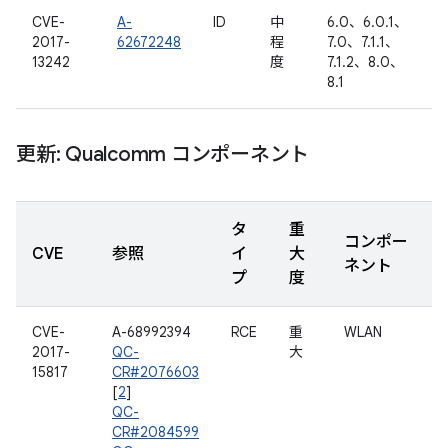
CVE-
A-
ID
中
6.0、6.0.1、
2017-
62672248
程
7.0、7.1.1、
13242
度
7.1.2、8.0、
8.1
更新: Qualcomm コンポーネント
タ
重
コンポー
CVE
参照
イ
大
ネント
プ
度
CVE-
A-68992394
RCE
重
WLAN
2017-
QC-
大
15817
CR#2076603
[
2
]
QC-
CR#2084599