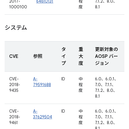
2017-
64610131
程
7.1.2、8.0、
1000100
度
8.1
システム
タ
重
更新対象の
CVE
参照
イ
大
AOSP バー
プ
度
ジョン
CVE-
A-
ID
中
6.0、6.0.1、
2018-
79591688
程
7.0、7.1.1、
9435
度
7.1.2、8.0、
8.1
CVE-
A-
ID
中
6.0、6.0.1、
2018-
37629504
程
7.0、7.1.1、
9461
度
7.1.2、8.0、
8.1