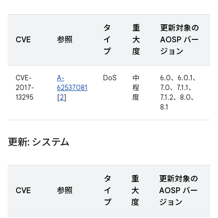
タ
重
更新対象の
CVE
参照
イ
大
AOSP バー
プ
度
ジョン
CVE-
A-
DoS
中
6.0、6.0.1、
2017-
62537081
程
7.0、7.1.1、
13295
[
2
]
度
7.1.2、8.0、
8.1
更新: システム
タ
重
更新対象の
CVE
参照
イ
大
AOSP バー
プ
度
ジョン