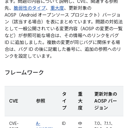
ます。問題の内容について説明し、CVE、関連する参照
先、
脆弱性のタイプ
、
重大度
、更新対象の
AOSP（Android オープンソース プロジェクト）バージョ
ン（該当する場合）を表にまとめています。問題の対処法
として一般公開されている変更内容（AOSP の変更の一覧
など）が参照可能な場合は、その情報へのリンクをバグ
ID に追加しました。複数の変更が同じバグに関係する場
合は、バグ ID の後に記載した番号に、追加の参照へのリ
ンクを設定しています。
フレームワーク
タ
重
更新対象の
CVE
参照
イ
大
AOSP バー
プ
度
ジョン
CVE-
A-
ID
中
7.0、7.1.1、