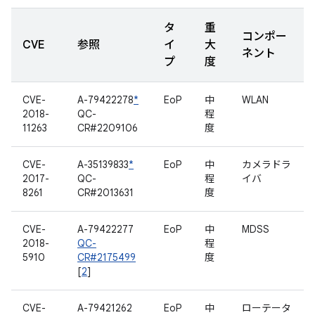
タ
重
コンポー
CVE
参照
イ
大
ネント
プ
度
CVE-
A-79422278
*
EoP
中
WLAN
2018-
QC-
程
11263
CR#2209106
度
CVE-
A-35139833
*
EoP
中
カメラドラ
2017-
QC-
程
イバ
8261
CR#2013631
度
CVE-
A-79422277
EoP
中
MDSS
2018-
QC-
程
5910
CR#2175499
度
[
2
]
CVE-
A-79421262
EoP
中
ローテータ