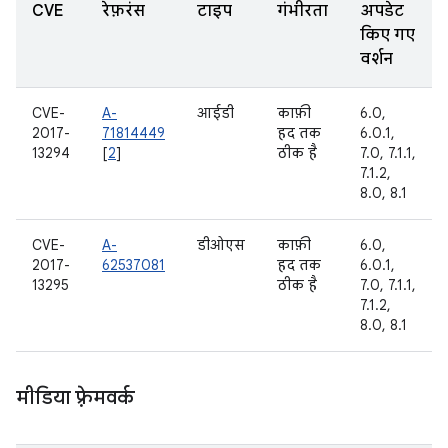
CVE
रेफ़रंस
टाइप
गंभीरता
अपडेट
किए गए
वर्शन
CVE-
A-
आईडी
काफ़ी
6.0,
2017-
71814449
हद तक
6.0.1,
13294
[
2
]
ठीक है
7.0, 7.1.1,
7.1.2,
8.0, 8.1
CVE-
A-
डीओएस
काफ़ी
6.0,
2017-
62537081
हद तक
6.0.1,
13295
ठीक है
7.0, 7.1.1,
7.1.2,
8.0, 8.1
मीडिया फ़्रेमवर्क