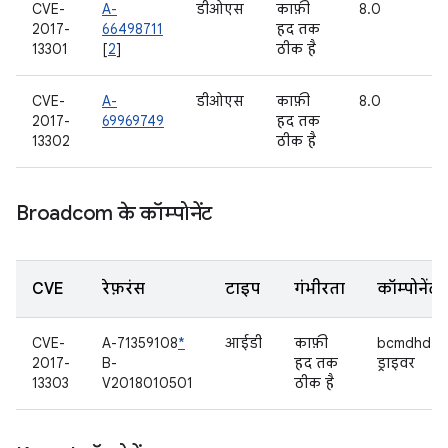
CVE-
A-
डीओएस
काफ़ी
8.0
2017-
66498711
हद तक
13301
[
2
]
ठीक है
CVE-
A-
डीओएस
काफ़ी
8.0
2017-
69969749
हद तक
13302
ठीक है
Broadcom के कॉम्पोनेंट
CVE
रेफ़रंस
टाइप
गंभीरता
कॉम्पोनेंट
CVE-
A-71359108
*
आईडी
काफ़ी
bcmdhd
2017-
B-
हद तक
ड्राइवर
13303
V2018010501
ठीक है