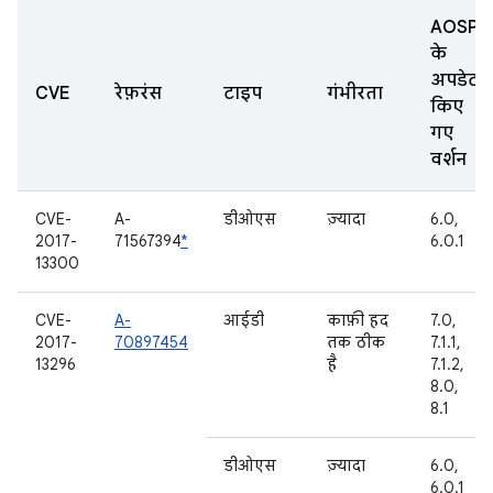
AOSP
के
अपडेट
CVE
रेफ़रंस
टाइप
गंभीरता
किए
गए
वर्शन
CVE-
A-
डीओएस
ज़्यादा
6.0,
2017-
71567394
*
6.0.1
13300
CVE-
A-
आईडी
काफ़ी हद
7.0,
2017-
70897454
तक ठीक
7.1.1,
13296
है
7.1.2,
8.0,
8.1
डीओएस
ज़्यादा
6.0,
6.0.1