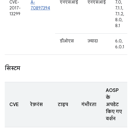
CVE-
A-
एनएसआई
एनएसआई
7.0,
2017-
70897394
7.1.1,
13299
7.1.2,
8.0,
8.1
डीओएस
ज़्यादा
6.0,
6.0.1
सिस्टम
AOSP
के
CVE
रेफ़रंस
टाइप
गंभीरता
अपडेट
किए गए
वर्शन