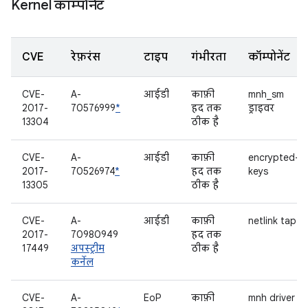
Kernel कॉम्पोनेंट
CVE
रेफ़रंस
टाइप
गंभीरता
कॉम्पोनेंट
CVE-
A-
आईडी
काफ़ी
mnh_sm
2017-
70576999
*
हद तक
ड्राइवर
13304
ठीक है
CVE-
A-
आईडी
काफ़ी
encrypted-
2017-
70526974
*
हद तक
keys
13305
ठीक है
CVE-
A-
आईडी
काफ़ी
netlink tap
2017-
70980949
हद तक
17449
अपस्ट्रीम
ठीक है
कर्नेल
CVE-
A-
EoP
काफ़ी
mnh driver