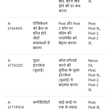
बाद, बैटरी खर्च
XL
होने की दर कम
करना
A-
ऐप्लिकेशन
Pixel और Pixel
Pixel,
67634615
को क्रैश या
2 फ़ोन पर
Pixel XL,
फ़्रीज़ होने
मॉडेम की
Pixel 2,
जैसी
परफ़ॉर्मेंस को
Pixel 2
समस्याओं से
बेहतर बनाना
XL
बचाना
A-
यूज़र
कॉल फ़ॉरवर्ड
Nexus
67750231
इंटरफ़ेस
करने की
5X,
(यूआई)
सुविधा के यूज़र
Pixel,
इंटरफ़ेस
Pixel XL,
(यूआई) में
Pixel 2,
बदलाव करना
Pixel 2
XL
A-
कनेक्टिविटी
वाई-फ़ाई पर
Pixel,
67774904
एक से ज़्यादा
Pixel XL