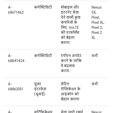
A-
कनेक्टिविटी
मोबाइल और
Nexus
68671462
इंटरनेट सेवा
5X,
देने वाली कुछ
Pixel,
कंपनियों के
Pixel XL,
लिए, VoLTE
Pixel 2,
की परफ़ॉर्मेंस
Pixel 2
को बेहतर
XL
बनाना
A-
कनेक्टिविटी
एपीएन अपडेट
सभी
68841424
करने के तरीके
में बदलाव
करना
A-
यूज़र
सेटिंग
सभी
68863351
इंटरफ़ेस
ऐप्लिकेशन के
(यूआई)
आइकॉन को
बेहतर बनाना
A-
सर्टिफ़िकेशन
सेवा जारी रखने
Nexus