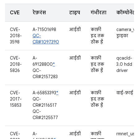
CVE
रेफ़रंस
टाइप
गंभीरता
कॉम्पोनेंट
CVE-
A-71501698
आईडी
काफ़ी
camera_v2
2018-
QC-
हद तक
ड्राइवर
3598
CR#1097390
ठीक है
CVE-
A-
आईडी
काफ़ी
qcacld-
2018-
69128800
*
हद तक
3.0 hdd
5826
QC-
ठीक है
driver
CR#2157283
CVE-
A-65853393
*
आईडी
काफ़ी
वाई-फ़ाई
2017-
QC-
हद तक
15853
CR#2116517
ठीक है
QC-
CR#2125577
CVE-
A-
आईडी
काफ़ी
rmnet_usb