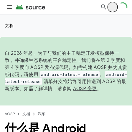
文档
自 2026 年起，为了与我们的主干稳定开发模型保持一
致，并确保生态系统的平台稳定性，我们将在第 2 季度和
第 4 季度向 AOSP 发布源代码。如需构建 AOSP 并为其贡
献代码，请使用
android-latest-release
。
android-
latest-release
清单分支将始终引用推送到 AOSP 的最
新版本。如需了解详情，请参阅
AOSP 变更
。
AOSP
文档
汽车
什么是 Android