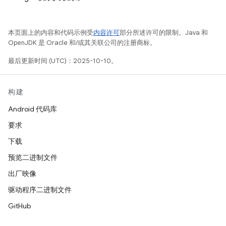
本页面上的内容和代码示例受
内容许可
部分所述许可的限制。Java 和
OpenJDK 是 Oracle 和/或其关联公司的注册商标。
最后更新时间 (UTC)：2025-10-10。
构建
Android 代码库
要求
下载
预览二进制文件
出厂映像
驱动程序二进制文件
GitHub