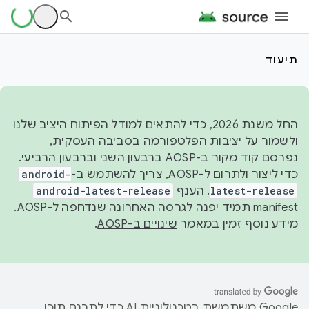
תיעוד
החל משנת 2026, כדי להתאים למודל הפיתוח היציב שלנו
ולשמור על יציבות הפלטפורמה בסביבה העסקית,
נפרסם קוד מקור ב-AOSP ברבעון השני וברבעון הרביעי.
כדי ליצור ולתרום ל-AOSP, צריך להשתמש ב-
android-
latest-release
. הענף
android-latest-release
manifest תמיד יפנה לגרסה האחרונה שנדחפה ל-AOSP.
מידע נוסף זמין במאמר
שינויים ב-AOSP
.
‫Google משתמשת בטכנולוגיית AI כדי לתרגם תוכן