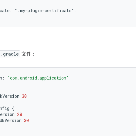
icate: ":my-plugin-certificate",
d.gradle
文件：
n
:
'com.android.application'
kVersion
30
nfig
{
ersion
28
dkVersion
30