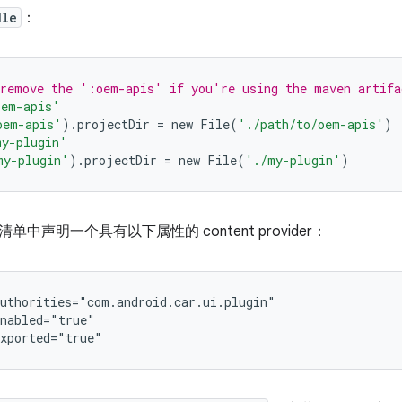
dle
：
 remove the ':oem-apis' if you're using the maven artifa
oem-apis'
oem-apis'
).
projectDir
=
new
File
(
'./path/to/oem-apis'
)
y-plugin'
my-plugin'
).
projectDir
=
new
File
(
'./my-plugin'
)
中声明一个具有以下属性的 content provider：