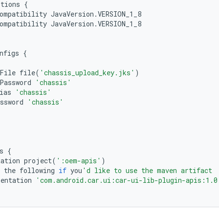
ptions
{
ompatibility
JavaVersion
.
VERSION_1_8
ompatibility
JavaVersion
.
VERSION_1_8
nfigs
{
File
file
(
'chassis_upload_key.jks'
)
Password
'chassis'
ias
'chassis'
ssword
'chassis'
s
{
tation
project
(
':oem-apis'
)
the
following
if
you
'd like to use the maven artifact
entation
'com.android.car.ui:car-ui-lib-plugin-apis:1.0