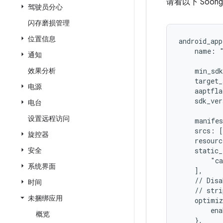
请看以下 Soon
驾驶员分心
闪存磨损管理
位置信息
android_app
    name: 
通知
效果分析
    min_sd
    target
电源
    aaptfl
    sdk_ve
电台
设置远程访问
    manife
    srcs: 
旋控器
    resour
安全
    static_
        "c
系统界面
    ],
    // Disa
时间
    // stri
未捆绑应用
    optimi
        ena
概览
    },