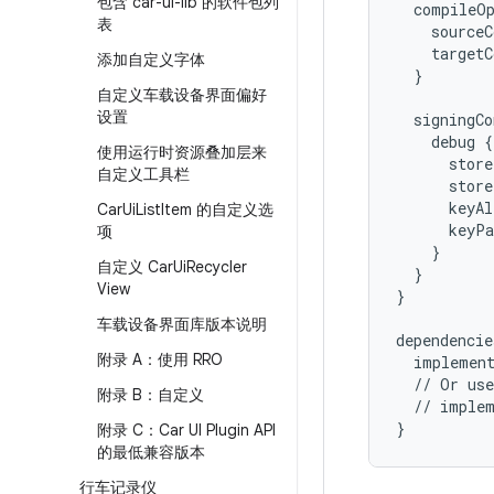
包含 car-ui-lib 的软件包列
compileO
表
sourceC
targetC
添加自定义字体
}
自定义车载设备界面偏好
设置
signingCo
debug
{
使用运行时资源叠加层来
store
自定义工具栏
store
keyAl
Car
Ui
List
Item 的自定义选
keyPa
项
}
自定义 Car
Ui
Recycler
}
View
}
车载设备界面库版本说明
dependencie
附录 A：使用 RRO
implemen
//
Or
use
附录 B：自定义
//
implem
}
附录 C：Car UI Plugin API
的最低兼容版本
行车记录仪