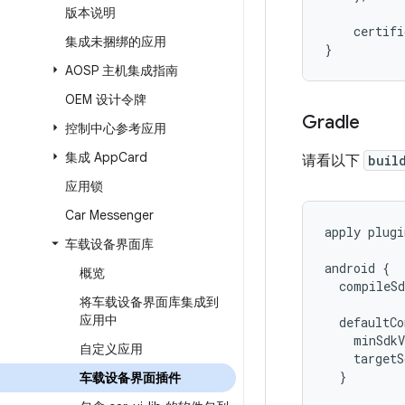
版本说明
    certif
集成未捆绑的应用
}
AOSP 主机集成指南
OEM 设计令牌
Gradle
控制中心参考应用
集成 App
Card
请看以下
buil
应用锁
Car Messenger
apply
plugi
车载设备界面库
android
{
概览
compileSd
将车载设备界面库集成到
应用中
defaultCo
minSdkV
自定义应用
targetS
}
车载设备界面插件