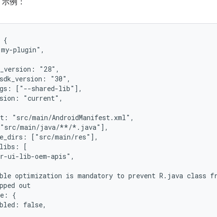
g 示例：
 {
"my-plugin",
k_version: "28",
_sdk_version: "30",
ags: ["--shared-lib"],
rsion: "current",
st: "src/main/AndroidManifest.xml",
["src/main/java/**/*.java"],
ce_dirs: ["src/main/res"],
libs: [
ar-ui-lib-oem-apis",
ble optimization is mandatory to prevent R.java class f
pped out
ze: {
bled: false,