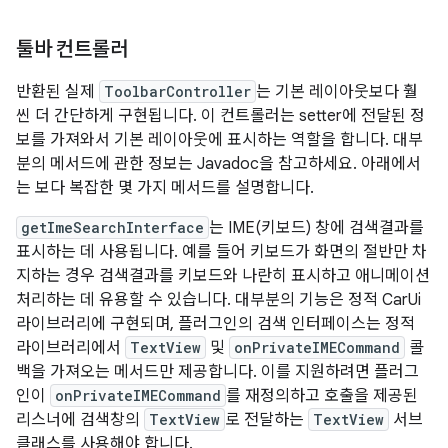
툴바 컨트롤러
반환된 실제
ToolbarController
는 기본 레이아웃보다 훨
씬 더 간단하게 구현됩니다. 이 컨트롤러는 setter에 전달된 정
보를 가져와서 기본 레이아웃에 표시하는 역할을 합니다. 대부
분의 메서드에 관한 정보는 Javadoc을 참고하세요. 아래에서
는 보다 복잡한 몇 가지 메서드를 설명합니다.
getImeSearchInterface
는 IME(키보드) 창에 검색결과를
표시하는 데 사용됩니다. 예를 들어 키보드가 화면의 절반만 차
지하는 경우 검색결과를 키보드와 나란히 표시하고 애니메이션
처리하는 데 유용할 수 있습니다. 대부분의 기능은 정적 CarUi
라이브러리에 구현되며, 플러그인의 검색 인터페이스는 정적
라이브러리에서
TextView
및
onPrivateIMECommand
콜
백을 가져오는 메서드만 제공합니다. 이를 지원하려면 플러그
인이
onPrivateIMECommand
를 재정의하고 호출을 제공된
리스너에 검색창의
TextView
로 전달하는
TextView
서브
클래스를 사용해야 합니다.