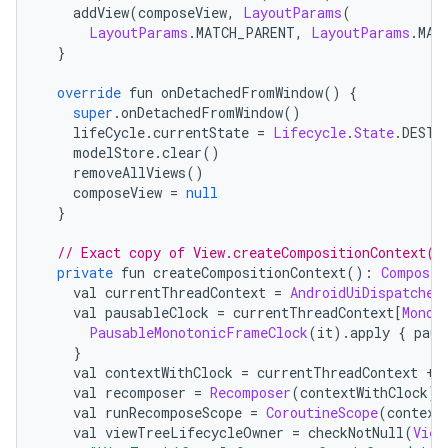
    addView
(
composeView
,
LayoutParams
(
LayoutParams
.
MATCH_PARENT
,
LayoutParams
.
MAT
}
override
 fun onDetachedFromWindow
()
{
super
.
onDetachedFromWindow
()
    lifeCycle
.
currentState 
=
Lifecycle
.
State
.
DESTR
    modelStore
.
clear
()
    removeAllViews
()
    composeView 
=
null
}
// Exact copy of View.createCompositionContext()
private
 fun createCompositionContext
():
Composit
    val currentThreadContext 
=
AndroidUiDispatcher
    val pausableClock 
=
 currentThreadContext
[
Monot
PausableMonotonicFrameClock
(
it
).
apply 
{
 paus
}
    val contextWithClock 
=
 currentThreadContext 
+
    val recomposer 
=
Recomposer
(
contextWithClock
)
    val runRecomposeScope 
=
CoroutineScope
(
context
    val viewTreeLifecycleOwner 
=
 checkNotNull
(
View