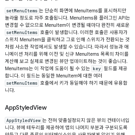
setMenuItems
는 단순히 화면에 MenuItems를 표시하지만
놀라울 정도로 자주 호출됩니다. MenuItems용 플러그인 API는
변경할 수 없으므로 MenuItem이 변경될 때마다 완전히 새로운
setMenuItems
호출이 발생합니다. 이러한 호출은 사용자가
스위치 MenuItem을 클릭하고 그로 인해 스위치가 전환되는 것
처럼 사소한 작업에서도 발생할 수 있습니다. 따라서 성능과 애
니메이션 처리를 위해 이전 및 신규 MenuItems 목록의 차이를
계산해 보고 실제로 변경된 뷰만 업데이트하는 것이 좋습니다.
MenuItems는 이 작업에 도움이 될 수 있는
key
필드를 제공
합니다. 이 필드는 동일한 MenuItem에 대한 여러
setMenuItems
호출에서 키가 동일해야 하기 때문에 유용합
니다.
App
Styled
View
AppStyledView
는 전혀 맞춤설정되지 않은 뷰의 컨테이너입
니다. 뷰에 테두리를 제공하여 앱의 나머지 부분과 구분되도록
만들고 다른 종류의 인터페이스임을 사용자에게 알리기 위해