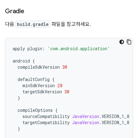
Gradle
다음
build.gradle
파일을 참고하세요.
apply plugin
:
'com.android.application'
android 
{
  compileSdkVersion 
30
  defaultConfig 
{
    minSdkVersion 
28
    targetSdkVersion 
30
}
  compileOptions 
{
    sourceCompatibility 
JavaVersion
.
VERSION_1_8
    targetCompatibility 
JavaVersion
.
VERSION_1_8
}