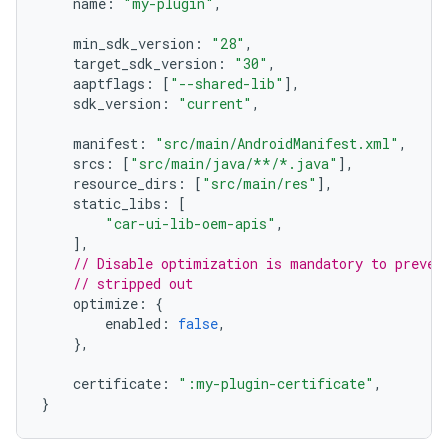
    name
:
"my-plugin"
,
    min_sdk_version
:
"28"
,
    target_sdk_version
:
"30"
,
    aaptflags
:
[
"--shared-lib"
],
    sdk_version
:
"current"
,
    manifest
:
"src/main/AndroidManifest.xml"
,
    srcs
:
[
"src/main/java/**/*.java"
],
    resource_dirs
:
[
"src/main/res"
],
    static_libs
:
[
"car-ui-lib-oem-apis"
,
],
// Disable optimization is mandatory to preven
// stripped out
    optimize
:
{
        enabled
:
false
,
},
    certificate
:
":my-plugin-certificate"
,
}