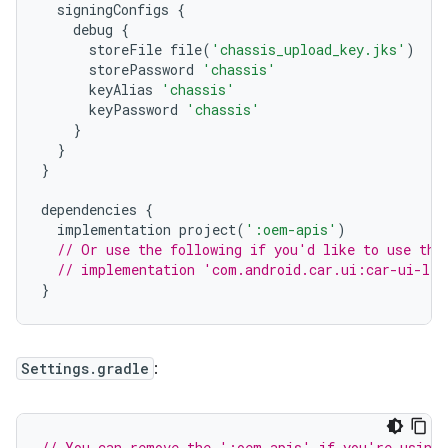
  signingConfigs 
{
    debug 
{
      storeFile file
(
'chassis_upload_key.jks'
)
      storePassword 
'chassis'
      keyAlias 
'chassis'
      keyPassword 
'chassis'
}
}
}
dependencies 
{
  implementation project
(
':oem-apis'
)
// Or use the following if you'd like to use the
// implementation 'com.android.car.ui:car-ui-lib
}
Settings.gradle
:
// You can remove the ':oem-apis' if you're using 