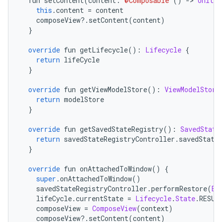
  fun setContent
(
content
:
@Composable
()
->
Unit
)
this
.
content 
=
 content
    composeView
?.
setContent
(
content
)
}
override
 fun getLifecycle
():
Lifecycle
{
return
 lifeCycle
}
override
 fun getViewModelStore
():
ViewModelStore
return
 modelStore
}
override
 fun getSavedStateRegistry
():
SavedState
return
 savedStateRegistryController
.
savedState
}
override
 fun onAttachedToWindow
()
{
super
.
onAttachedToWindow
()
    savedStateRegistryController
.
performRestore
(
Bu
    lifeCycle
.
currentState 
=
Lifecycle
.
State
.
RESUM
    composeView 
=
ComposeView
(
context
)
    composeView
?.
setContent
(
content
)