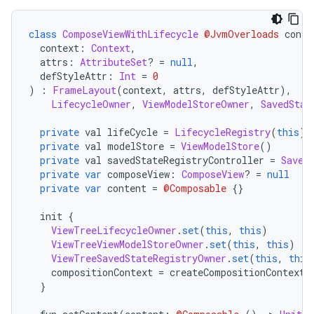
class
ComposeViewWithLifecycle
@JvmOverloads
 const
  context
:
Context
,
  attrs
:
AttributeSet
?
=
null
,
  defStyleAttr
:
Int
=
0
)
:
FrameLayout
(
context
,
 attrs
,
 defStyleAttr
),
LifecycleOwner
,
ViewModelStoreOwner
,
SavedStat
private
 val lifeCycle 
=
LifecycleRegistry
(
this
)
private
 val modelStore 
=
ViewModelStore
()
private
 val savedStateRegistryController 
=
Saved
private
var
 composeView
:
ComposeView
?
=
null
private
var
 content 
=
@Composable
{}
  init 
{
ViewTreeLifecycleOwner
.
set
(
this
,
this
)
ViewTreeViewModelStoreOwner
.
set
(
this
,
this
)
ViewTreeSavedStateRegistryOwner
.
set
(
this
,
this
    compositionContext 
=
 createCompositionContext
(
}