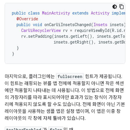
public
class
MainActivity
extends
Activity
impleme
@Override
public
void
 onCarUiInsetsChanged
(
Insets
 insets
)
CarUiRecyclerView
 rv 
=
 requireViewById
(
R
.
id
.
re
    rv
.
setPadding
(
insets
.
getLeft
(),
 insets
.
getTop
(
                  insets
.
getRight
(),
 insets
.
getBot
}
}
마지막으로, 플러그인에는
fullscreen
힌트가 제공됩니다.
이 힌트는 래핑되는 뷰를 앱 전체에 적용할지 아니면 작은 섹션
에만 적용할지 나타내는 데 사용됩니다. 이 방법으로 전체 화면
의 가장자리를 따라 표시되어야만 효과가 있는 장식이 가장자
리에 적용되지 않도록 할 수도 있습니다. 전체 화면이 아닌 기본
레이아웃을 사용하는 샘플 앱은 설정 앱이며, 이 앱은 이중 창
레이아웃의 각 창에 자체 툴바가 있습니다.
toolbarEnabled
가
false
일 때